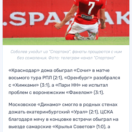
Соболев уходит из "Спартака", фанаты прощаются с ним
без сожаления. Фото: телеграм-канал "Спартака"
«Краснодар» дома обыграл «Сочи» в матче
восьмого тура РПЛ (2:1), «Оренбург» разобрался
с «Химками» (3:1), а «Пари НН» не испытал
проблем с воронежским «Факелом» (3:1).
Московское «Динамо» смогло в родных стенах
дожать екатеринбургский «Урал» (2:1), ЦСКА
благодаря мячу в концовке встречи обыграл на
выезде самарские «Крылья Советов» (1:0), а