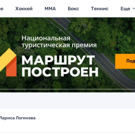
ие
Хоккей
MMA
Бокс
Теннис
Еще
Лариса Логинова