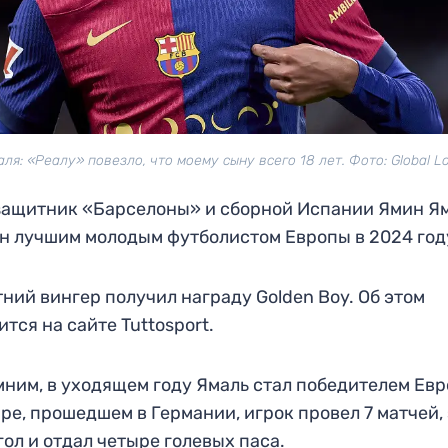
ля: «Реалу» повезло, что моему сыну всего 18 лет. Фото: Global L
ащитник «Барселоны» и сборной Испании Ямин Я
н лучшим молодым футболистом Европы в 2024 год
тний вингер получил награду Golden Boy. Об этом
ится на сайте Tuttosport.
ним, в уходящем году Ямаль стал победителем Евр
ре, прошедшем в Германии, игрок провел 7 матчей,
гол и отдал четыре голевых паса.