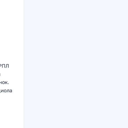
 РПЛ
и
нок.
диола