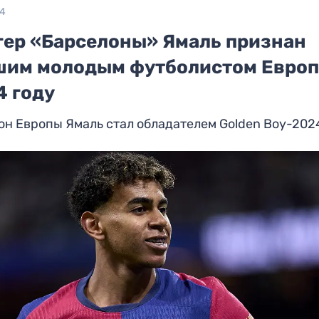
24
гер «Барселоны» Ямаль признан
шим молодым футболистом Европ
4 году
н Европы Ямаль стал обладателем Golden Boy-202