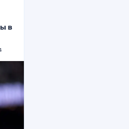
ы в
4