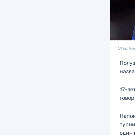
Отец Яма
Полуз
назва
17-ле
говор
Напом
турни
один 