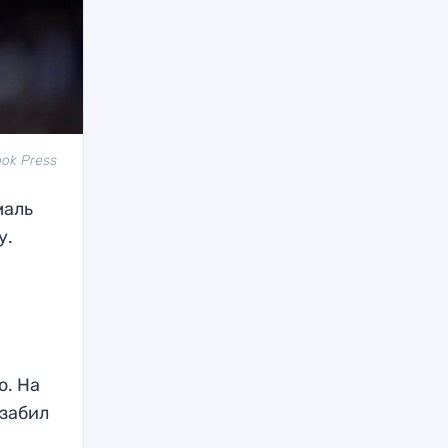
ook Press
маль
у.
о. На
 забил