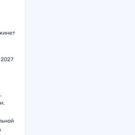
окинет
 2027
,
и.
льной
а