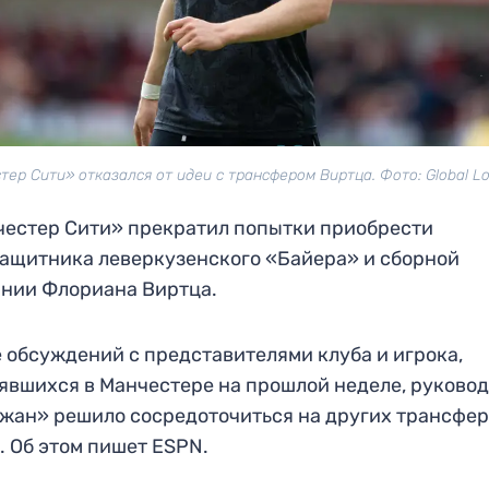
тер Сити» отказался от идеи с трансфером Виртца. Фото: Global Lo
естер Сити» прекратил попытки приобрести
ащитника леверкузенского «Байера» и сборной
нии Флориана Виртца.
 обсуждений с представителями клуба и игрока,
явшихся в Манчестере на прошлой неделе, руково
жан» решило сосредоточиться на других трансфе
. Об этом пишет ESPN.