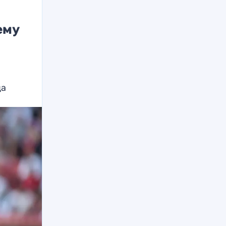
ему
ца