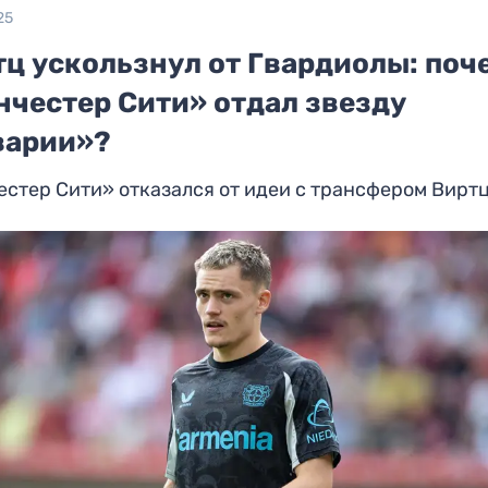
25
тц ускользнул от Гвардиолы: поч
нчестер Сити» отдал звезду
варии»?
стер Сити» отказался от идеи с трансфером Вирт