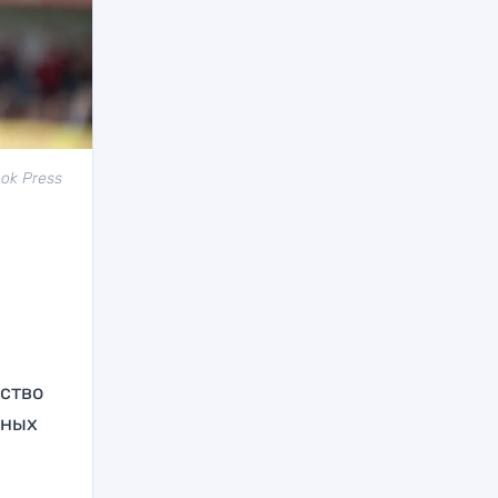
ok Press
дство
рных