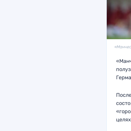
«Манчес
«Манч
полуз
Герма
После
состо
«горо
целях