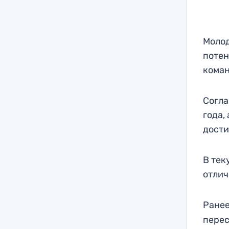
Молод
потен
коман
Согла
года,
дости
В тек
отлич
Ранее
перес