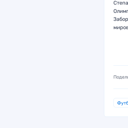
Степа
Олимп
Забо
миров
Подел
Фут