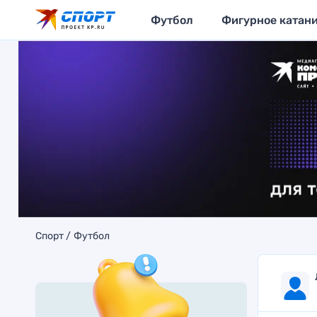
Футбол
Фигурное катан
Спорт
Футбол