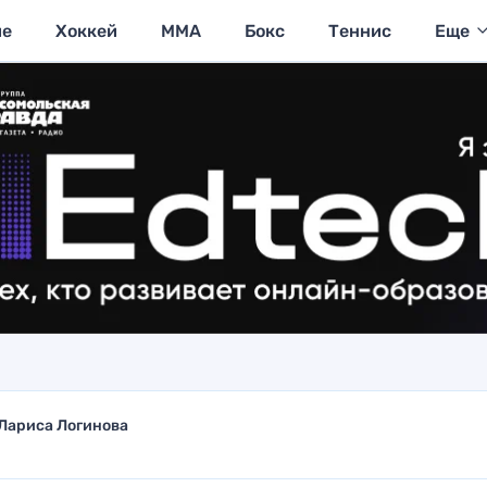
ие
Хоккей
MMA
Бокс
Теннис
Еще
Лариса Логинова