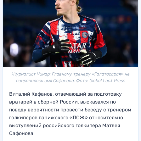
Журналист Чинар: Главному тренеру «Галатасарая» не
понравилось имя Сафонова. Фото: Global Look Press
Виталий Кафанов, отвечающий за подготовку
вратарей в сборной России, высказался по
поводу вероятности провести беседу с тренером
голкиперов парижского «ПСЖ» относительно
выступлений российского голкипера Матвея
Сафонова.