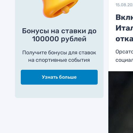
15.08.2
Вкл
Ита
Бонусы на ставки до
отк
100000 рублей
Орсато
Получите бонусы для ставок
на спортивные события
социа
Узнать больше