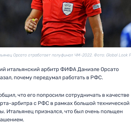
ьянец Орсато отработает полуфинал ЧМ-2022. Фото: Global Look 
ий итальянский арбитр ФИФА Даниэле Орсато
азал, почему передумал работать в РФС.
общил, что его попросили сотрудничать в качестве
рта-арбитра с РФС в рамках большой технической
ы. Итальянец признался, что был очень польщен
лашением.