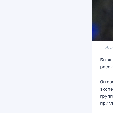
Итал
Бывш
расск
Он со
экспе
групп
приг