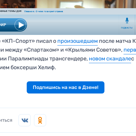
 «КП-Спорт» писал о
произошедшем
после матча 
и между «Спартаком» и «Крыльями Советов»,
пер
рии Паралимпиады трансгендере,
новом скандале
с
ием боксерши Хелиф.
Подпишись на нас в Дзене!
иться