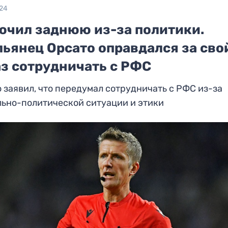
024
ючил заднюю из-за политики.
льянец Орсато оправдался за сво
аз сотрудничать с РФС
 заявил, что передумал сотрудничать с РФС из-за
льно-политической ситуации и этики