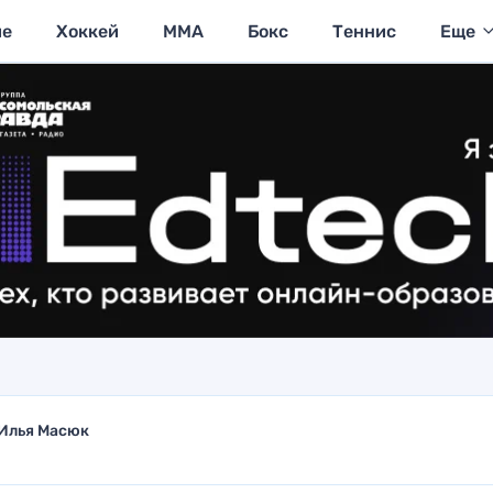
ие
Хоккей
MMA
Бокс
Теннис
Еще
Илья Масюк