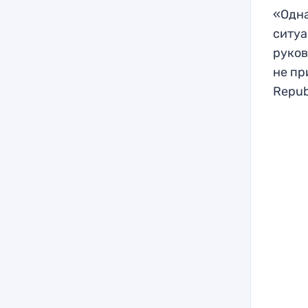
«Одна
ситуа
руков
не пр
Repub