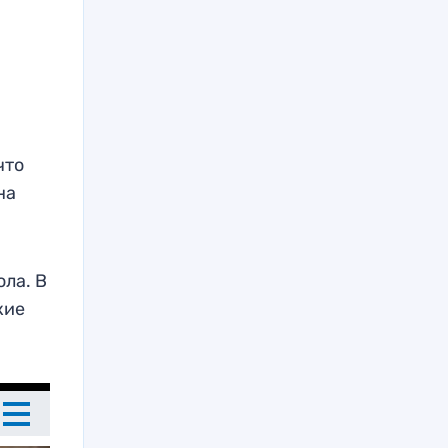
что
на
ола. В
кие