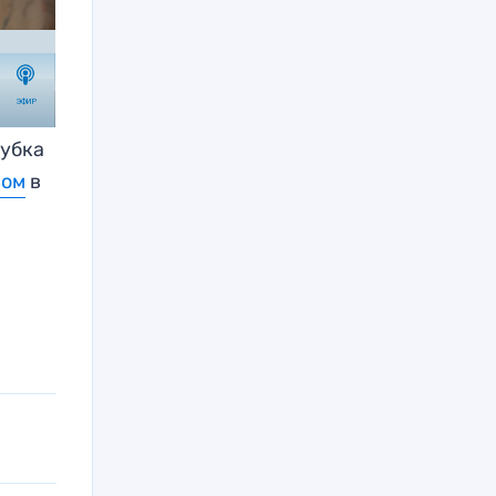
Кубка
вом
в