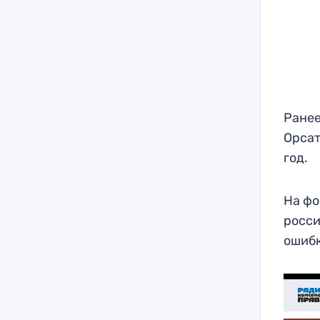
Ранее
Орсат
год.
На фо
росси
ошибк