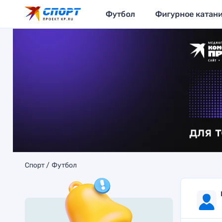
Футбол
Фигурное катан
Спорт
Футбол