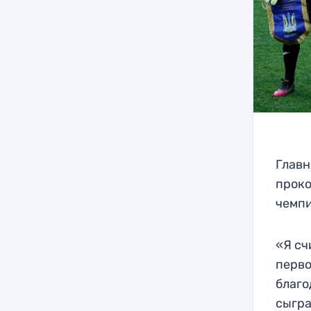
Главн
проко
чемпи
«Я сч
перво
благо
сыгра