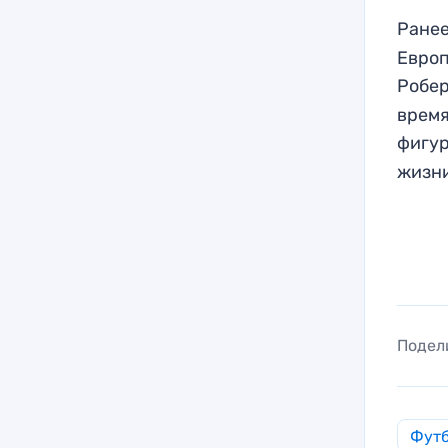
Ранее
Европ
Робер
время
фигур
жизн
Подел
Фут