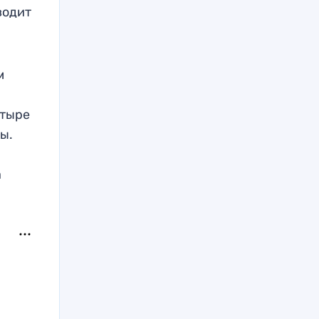
водит
м
етыре
ы.
а