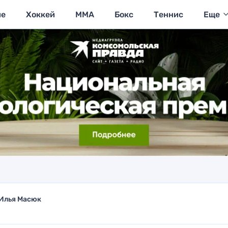
ие
Хоккей
MMA
Бокс
Теннис
Еще
Илья Масюк