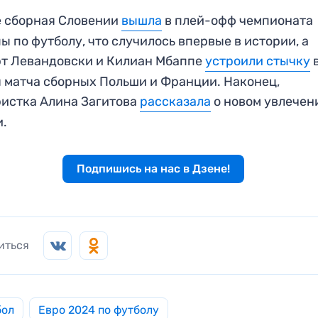
 сборная Словении
вы
ш
ла
в плей-офф чемпионата
ы по футболу, что случилось впервые в истории, а
т Левандовски и Килиан Мбаппе
устроили стычку
 матча сборных Польши и Франции. Наконец,
истка Алина Загитова
рассказала
о новом увлечен
и.
Подпишись на нас в Дзене!
иться
бол
Евро 2024 по футболу