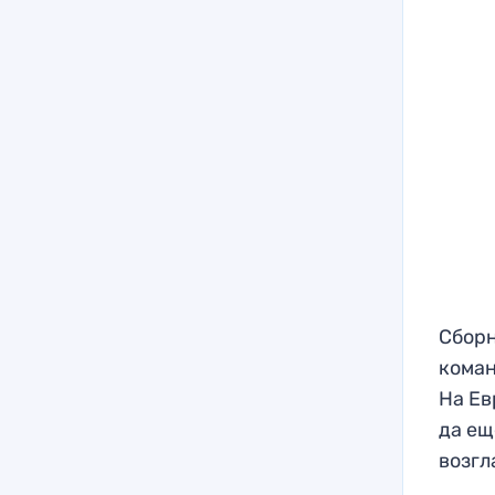
Сборн
коман
На Ев
да ещ
возгл