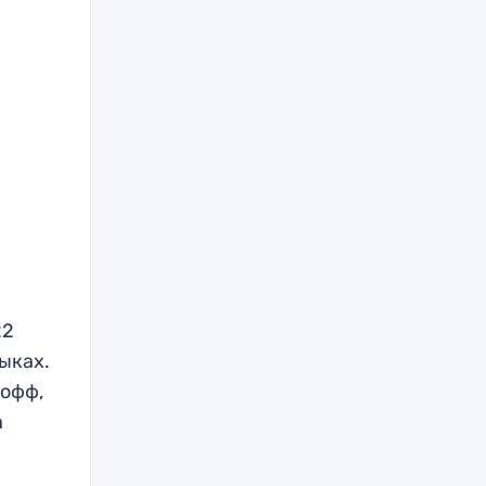
22
ыках.
-офф,
а