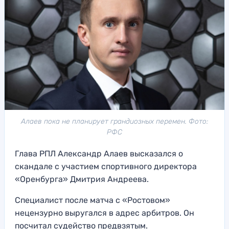
Алаев пока не планирует грандиозных перемен. Фото:
РФС
Глава РПЛ Александр Алаев высказался о
скандале с участием спортивного директора
«Оренбурга» Дмитрия Андреева.
Специалист после матча с «Ростовом»
нецензурно выругался в адрес арбитров. Он
посчитал судейство предвзятым.