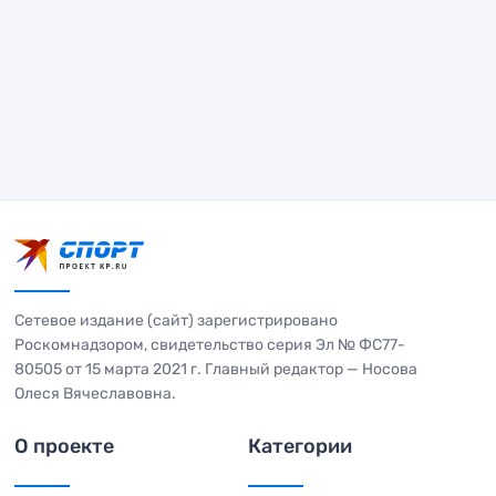
Сетевое издание (сайт) зарегистрировано
Роскомнадзором, свидетельство серия Эл № ФС77-
80505 от 15 марта 2021 г. Главный редактор — Носова
Олеся Вячеславовна.
О проекте
Категории