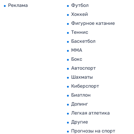
Реклама
Футбол
Хоккей
Фигурное катание
Теннис
Баскетбол
MMA
Бокс
Автоспорт
Шахматы
Киберспорт
Биатлон
Допинг
Легкая атлетика
Другие
Прогнозы на спорт