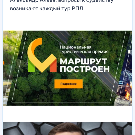
Александр Алаев: вопросы к судейству
возникают каждый тур РПЛ