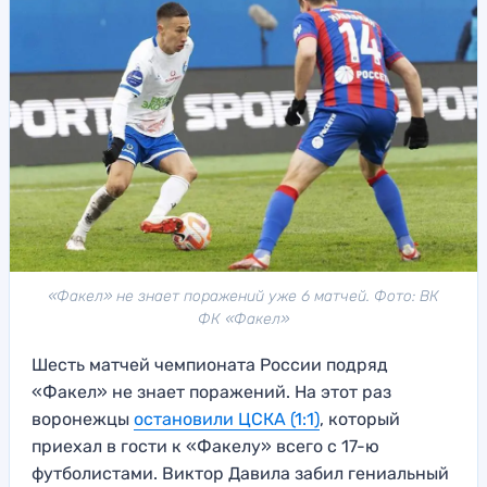
«Факел» не знает поражений уже 6 матчей. Фото: ВК
ФК «Факел»
Шесть матчей чемпионата России подряд
«Факел» не знает поражений. На этот раз
воронежцы
остановили ЦСКА (1:1)
, который
приехал в гости к «Факелу» всего с 17-ю
футболистами. Виктор Давила забил гениальный