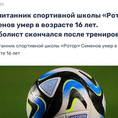
025
питанник спортивной школы «Ро
нов умер в возрасте 16 лет.
болист скончался после трениро
танник спортивной школы «Ротор» Семенов умер в
те 16 лет