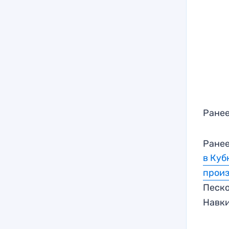
Ранее
Ранее
в Куб
произ
Песк
Навк