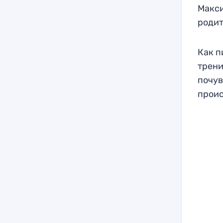
Макси
родит
Как п
трени
почув
проис