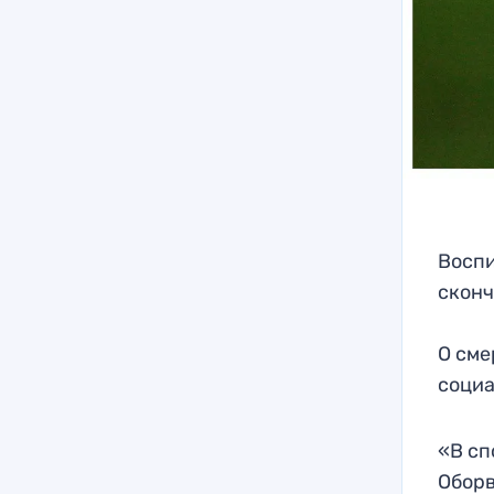
Воспи
сконч
О сме
социа
«В сп
Оборв