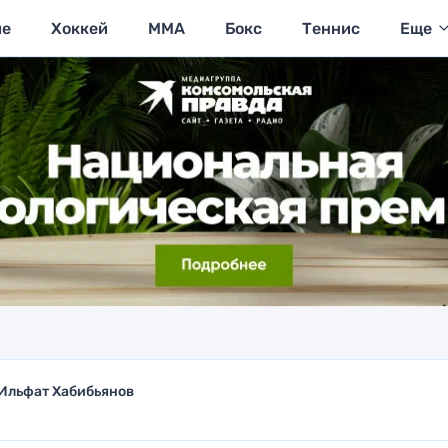
ие
Хоккей
MMA
Бокс
Теннис
Еще
Ильфат Хабибьянов