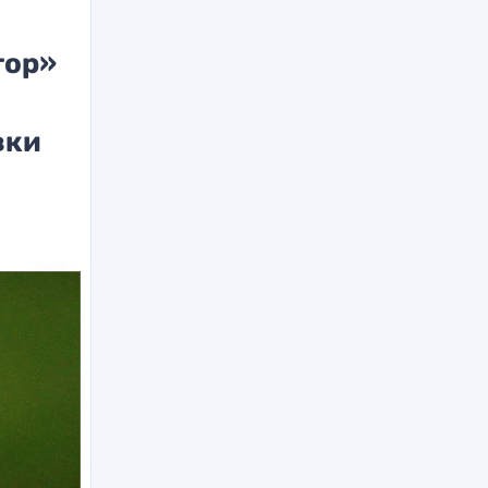
тор»
вки