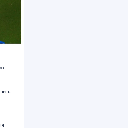
ов
лы в
ня