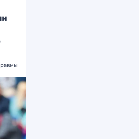
ли
в
травмы