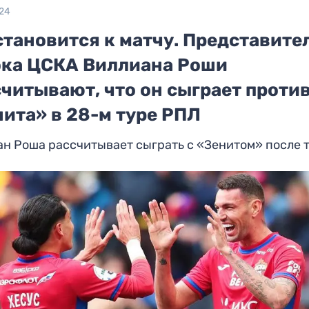
024
становится к матчу. Представите
ока ЦСКА Виллиана Роши
читывают, что он сыграет проти
нита» в 28-м туре РПЛ
н Роша рассчитывает сыграть с «Зенитом» после 