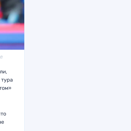
ПЛ
ли,
 тура
итом»
что
ве