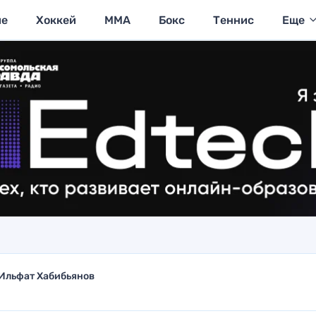
ие
Хоккей
MMA
Бокс
Теннис
Еще
Ильфат Хабибьянов