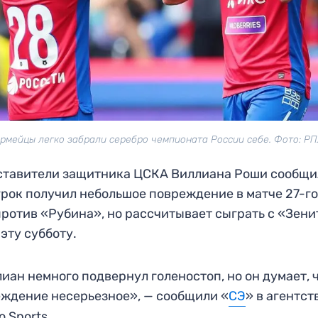
рмейцы легко забрали серебро чемпионата России себе. Фото: Р
тавители защитника ЦСКА Виллиана Роши сообщи
грок получил небольшое повреждение в матче 27-го
ротив «Рубина», но рассчитывает сыграть с «Зен
 эту субботу.
иан немного подвернул голеностоп, но он думает, 
ждение несерьезное», — сообщили «
СЭ
» в агентст
co Sports.