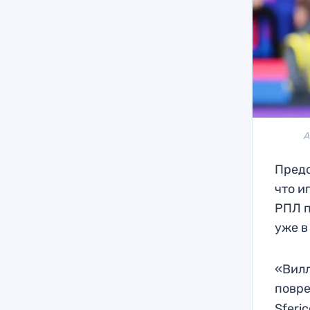
А
Предс
что и
РПЛ п
уже в
«Вилл
повре
Sferi