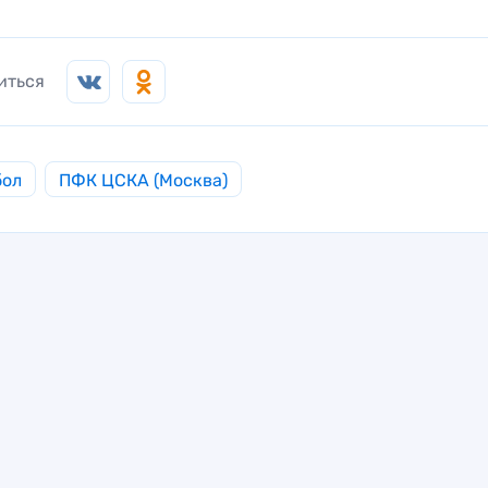
иться
бол
ПФК ЦСКА (Москва)