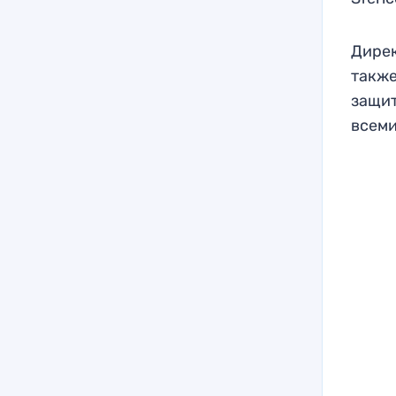
Дирек
также
защит
всем