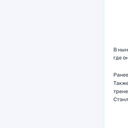
В нын
где о
Ранее
Такж
трене
Стэн