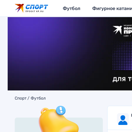
Футбол
Фигурное катан
Спорт
Футбол