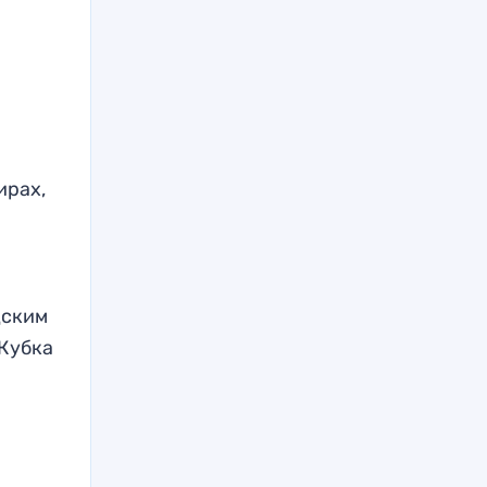
ирах,
дским
 Кубка