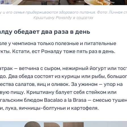
у и его семья придерживаются здорового питания. Фото: Личная с
Криштиану Роналду в соцсетях
лду обедает два раза в день
оле у чемпиона только полезные и питательные
кты. Кстати, ест Роналду тоже пять раз в день.
втрак — ветчина с сыром, нежирный йогурт или тос
до. Два обеда состоят из курицы или рыбы, большо
ества салатов, яиц и оливок. За ужином — упор на
вую пищу. Криштиану балует себя стейком или
гальским блюдом Bacalao a la Brasa — смесью туше
и, лука, яичницы-болтуньи и картофеля.