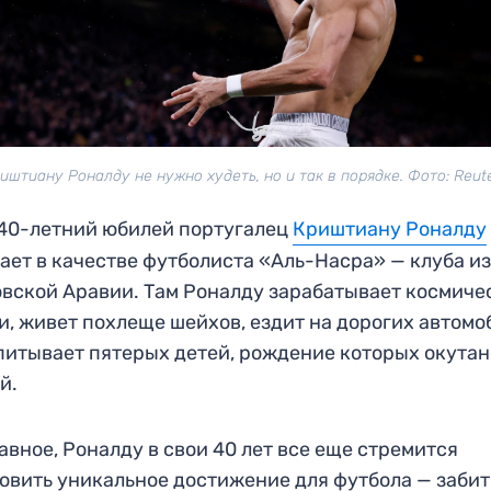
иштиану Роналду не нужно худеть, но и так в порядке. Фото: Reut
40-летний юбилей португалец
Криштиану Роналду
ает в качестве футболиста «Аль-Насра» — клуба и
вской Аравии. Там Роналду зарабатывает космиче
и, живет похлеще шейхов, ездит на дорогих автомо
питывает пятерых детей, рождение которых окутан
й.
лавное, Роналду в свои 40 лет все еще стремится
овить уникальное достижение для футбола — забит