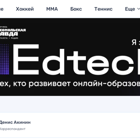
ие
Хоккей
MMA
Бокс
Теннис
Еще
Денис Акинин
Корреспондент