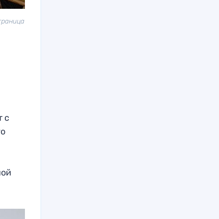
траница
т с
го
ной