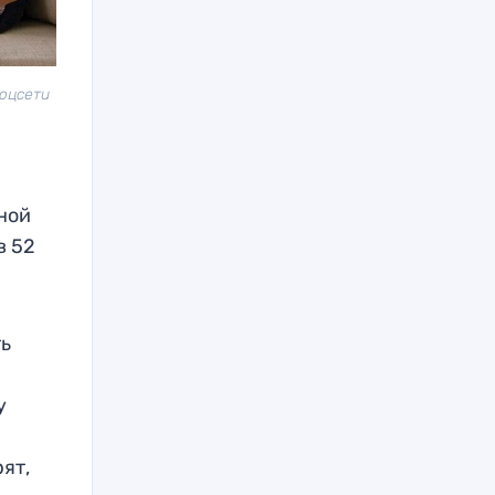
Соцсети
ьной
в 52
ть
у
рят,