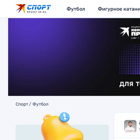
Футбол
Фигурное катан
Спорт
Футбол