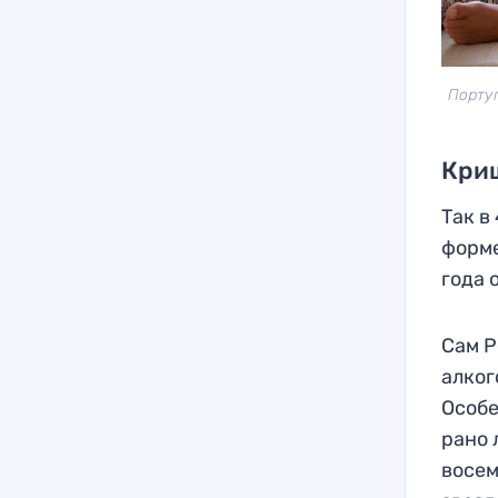
Португ
Криш
Так в
форме
года 
Сам Р
алког
Особе
рано 
восем