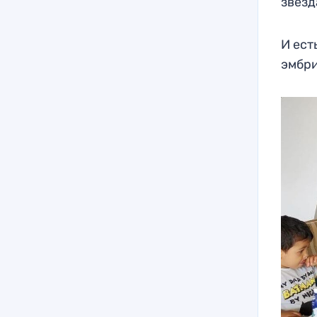
звезд
И ест
эмбри