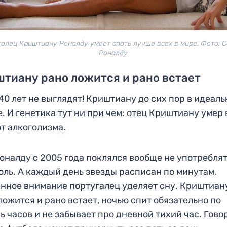
алец Криштиану Роналду умеет спать лучше всех в мире. Фото: 
Роналду
тиану рано ложится и рано встает
 40 лет не выглядят! Криштиану до сих пор в идеал
. И генетика тут ни при чем: отец Криштиану умер 
от алкоголизма.
оналду с 2005 года поклялся вообще не употребля
оль. А каждый день звезды расписан по минутам.
нное внимание португалец уделяет сну. Криштиан
ложится и рано встает, ночью спит обязательно по
ь часов и не забывает про дневной тихий час. Гово