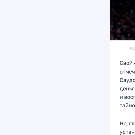
Кр
Свой 
отмеч
Саудо
деньг
и вос
тайно
Но, г
устан