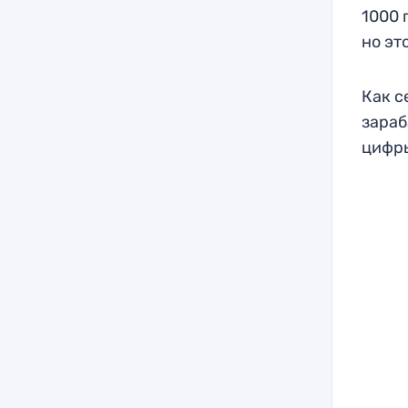
1000 
но эт
Как с
зараб
цифр