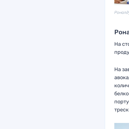
Роналд
Рона
На ст
проду
На за
авока
колич
белко
порту
треск