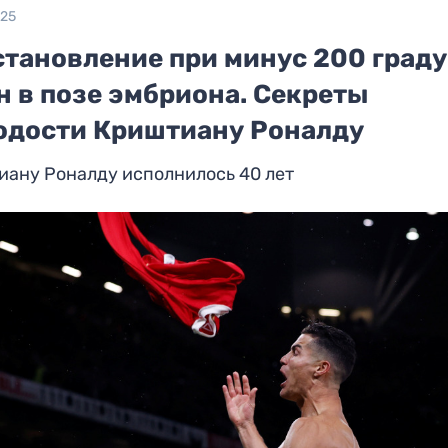
025
становление при минус 200 град
н в позе эмбриона. Секреты
одости Криштиану Роналду
иану Роналду исполнилось 40 лет