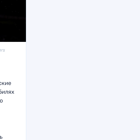
ers
з
ские
билях
о
ь