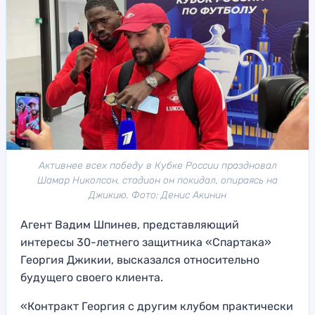
Активнее всех победу в Кубке России праздновал
Шамар Николсон, стадион он покидал, опираясь на
Джикию. Фото: Денис Акинин
Агент Вадим Шпинев, представляющий
интересы 30-летнего защитника «Спартака»
Георгия Джикии, высказался относительно
будущего своего клиента.
«Контракт Георгия с другим клубом практически