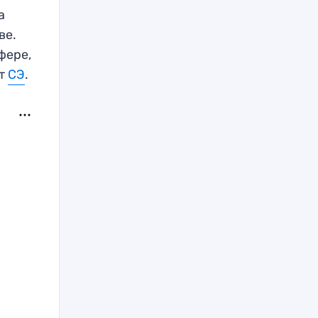
а
ве.
фере,
рт
СЭ
.