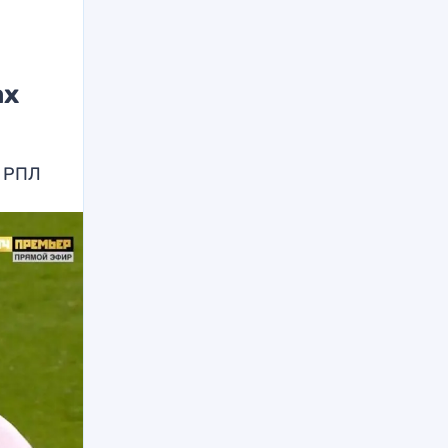
ах
в РПЛ