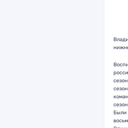
Влади
нижне
Воспи
росси
сезон
сезон
коман
сезон
Были 
восьм