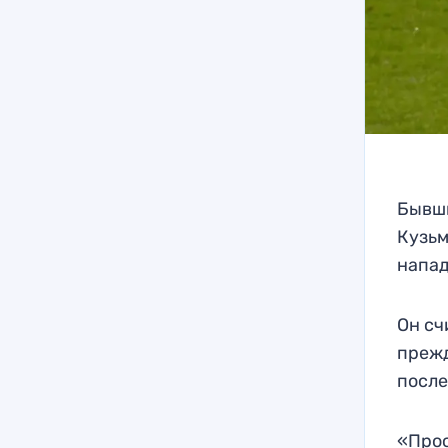
Бывш
Кузьм
напа
Он сч
прежд
после
«Прос