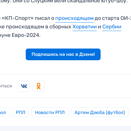
ому. Они со Слуцким вели скандальное ютуб-шоу.
 «КП-Спорт» писал о
происходящем
до старта ОИ-
же происходящем в сборных
Хорватии
и
Сербии
уне Евро-2024.
Подпишись на нас в Дзене!
иться
бол
РПЛ
Новости РПЛ
Артем Дзюба (футбол)