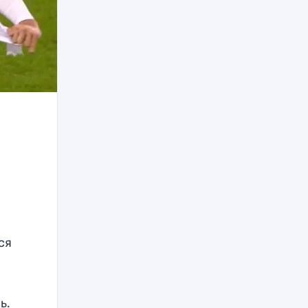
ся
ь.