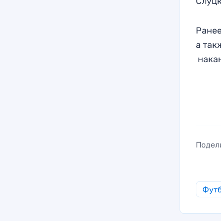
Слуцк
Ранее
а так
накан
Подел
Фут