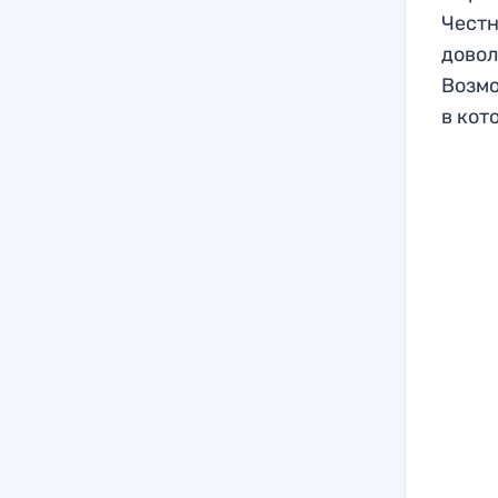
Честн
довол
Возмо
в кот