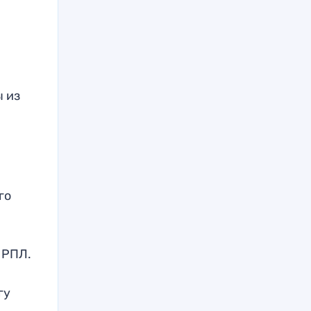
ы из
го
 РПЛ.
гу