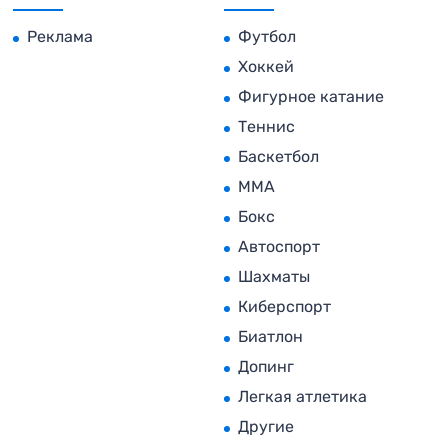
Реклама
Футбол
Хоккей
Фигурное катание
Теннис
Баскетбол
MMA
Бокс
Автоспорт
Шахматы
Киберспорт
Биатлон
Допинг
Легкая атлетика
Другие