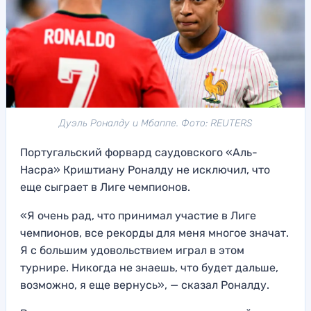
Дуэль Роналду и Мбаппе. Фото: REUTERS
Португальский форвард саудовского «Аль-
Насра» Криштиану Роналду не исключил, что
еще сыграет в Лиге чемпионов.
«Я очень рад, что принимал участие в Лиге
чемпионов, все рекорды для меня многое значат.
Я с большим удовольствием играл в этом
турнире. Никогда не знаешь, что будет дальше,
возможно, я еще вернусь», — сказал Роналду.