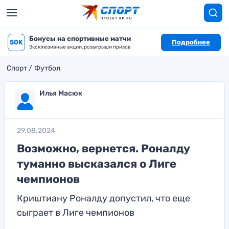
Бонусы на спортивные матчи
50K
Подробнее
Эксклюзивные акции, розыгрыши призов
Спорт
Футбол
Илья Масюк
29.08.2024
Возможно, вернется. Роналду
туманно высказался о Лиге
чемпионов
Криштиану Роналду допустил, что еще
сыграет в Лиге чемпионов