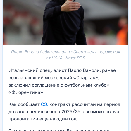
Паоло Ваноли дебютировал в «Спартаке» с поражения
от ЦСКА. Фото: РПЛ
Итальянский специалист Паоло Ваноли, ранее
возглавлявший московский «Спартак»,
заключил соглашение с футбольным клубом
«Фиорентина».
Как сообщает
СЭ,
контракт рассчитан на период
до завершения сезона 2025/26 с возможностью
пролонгации еще на один год.
Отмечается, что до этого Ваноли руководил