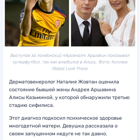
Выступая за лондонский «Арсенал», Аршавин показывал
суперфутбол, так как влюбился в Алису. Фото: Коллаж
Global Look Press
Дерматовенеролог Наталия Жовтан оценила
состояние бывшей жены Андрея Аршавина
Алисы Казьминой, у которой обнаружили третью
стадию сифилиса.
Этот диагноз подкосил психическое здоровье
многодетной матери. Девушка рассказала о
своем запущенном недуге не так давно.