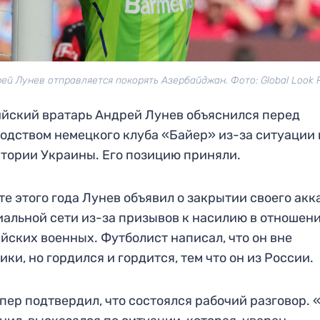
ей Лунев отправляется покорять Азербайджан. Фото: Global Look 
йский вратарь Андрей Лунев объяснился перед
одством немецкого клуба «Байер» из-за ситуации 
тории Украины. Его позицию приняли.
те этого года Лунев объявил о закрытии своего акк
иальной сети из-за призывов к насилию в отношен
йских военных. Футболист написал, что он вне
ики, но гордился и гордится, тем что он из России.
пер подтвердил, что состоялся рабочий разговор. 