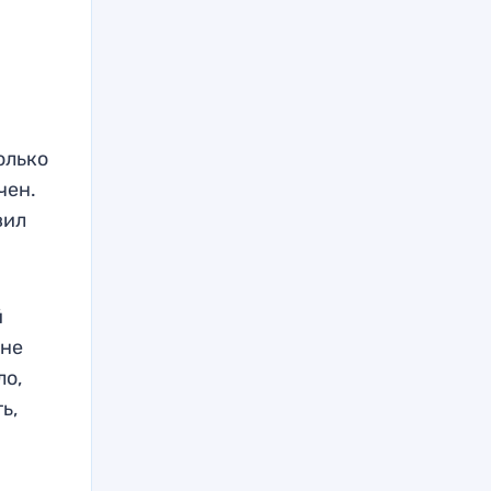
олько
чен.
вил
й
 не
ло,
ь,