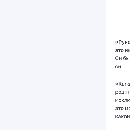
«Руко
это и
Он бы
он.
«Кажд
родил
исклю
это м
какой