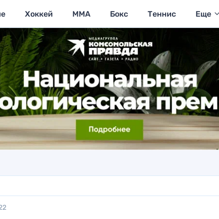
ие
Хоккей
MMA
Бокс
Теннис
Еще
22