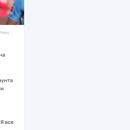
Press
на
аунта
ии
«Я все