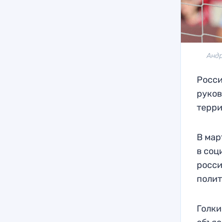
Андр
Росси
руков
терри
В мар
в соц
росси
полит
Голки