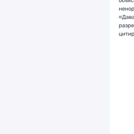
объяс
ненор
«Дава
разре
цитир