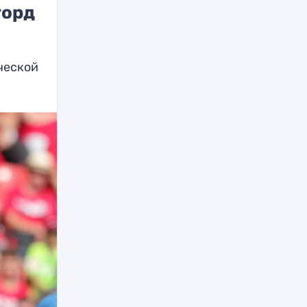
горд
ческой