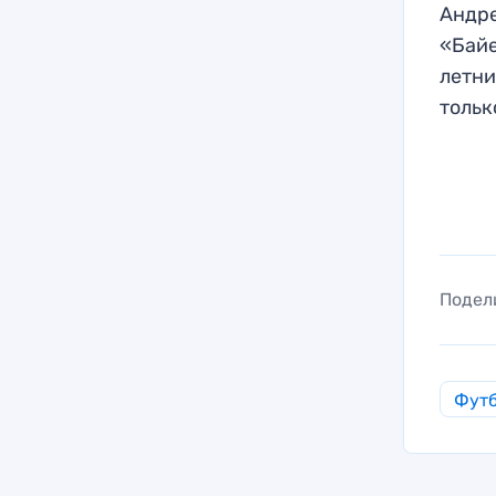
Андре
«Байе
летни
тольк
Подел
Фут