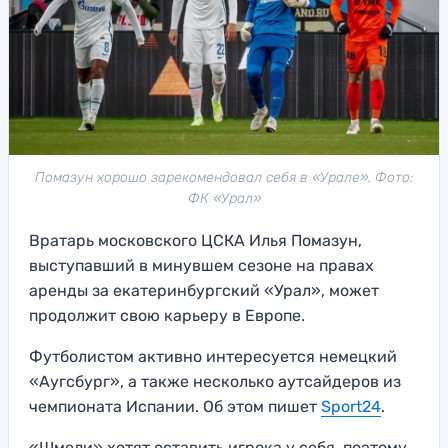
Помазун хорошо зарекомендовал себя в «Урале». Фото:
ФК «Урал»
Вратарь московского ЦСКА Илья Помазун,
выступавший в минувшем сезоне на правах
аренды за екатеринбургский «Урал», может
продолжит свою карьеру в Европе.
Футболистом активно интересуется немецкий
«Аугсбург», а также несколько аутсайдеров из
чемпионата Испании. Об этом пишет
Sport24
.
«Шмели» хотят оставить игрока у себя, поэтому