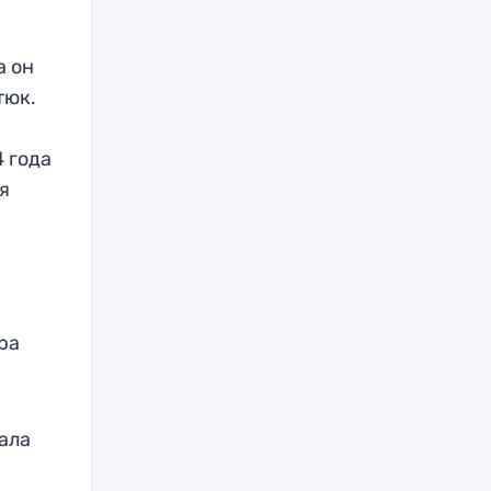
а он
тюк.
 года
я
ра
ала