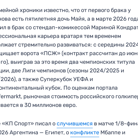
мейной хроники известно, что от первого брака у
ова есть пятилетняя дочь Майя, а в марте 2026 год
ил в брак со стендап-комикессой Мариной Кондра
ссиональная карьера вратаря тем временем
лжает стремительно развиваться: с середины 2024
щищает ворота «ПСЖ» (контракт рассчитан до июн
го), выиграв за это время два чемпионских титула
ии, две Лиги чемпионов (сезоны 2024/2025 и
2026), а также Суперкубок УЕФА и
нтинентальный кубок. По оценкам портала
fermarkt, рыночная стоимость российского голкипе
вается в 30 миллионов евро.
 «КП Спорт» писал о
случившемся
в матче 1/8-фин
26 Аргентина — Египет, о
конфликте
Мбаппе и