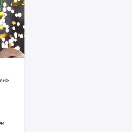
мен»
ом