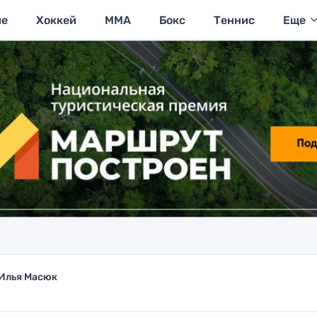
ие
Хоккей
MMA
Бокс
Теннис
Еще
Илья Масюк