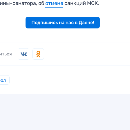
ины-сенатора, об
отмене
санкций МОК.
Подпишись на нас в Дзене!
иться
бол