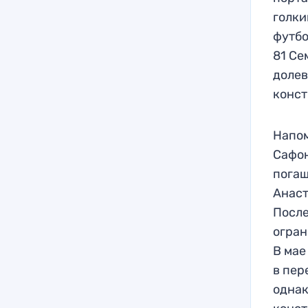
голки
футбо
81 Се
долев
конст
Напом
Сафон
погаш
Анаст
После
огран
В мае
в пер
однак