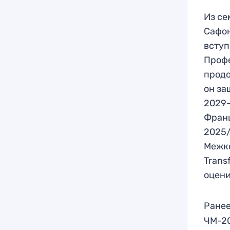
Из се
Сафон
вступ
Профе
продо
он за
2029-
Франц
2025/
Межко
Trans
оцени
Ранее
ЧМ-20