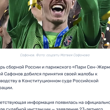
Сафонов. Фото: соцсети Матвея Сафонова
рь сборной России и парижского «Пари Сен-Жер
й Сафонов добился принятия своей жалобы к
водству в Конституционном суде Российской
рации.
етствующая информация появилась на официальн
ле судебной инстанции — заявление 27-летнего