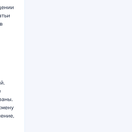
щении
атьи
в
й.
е
раны.
тсмену
шение,