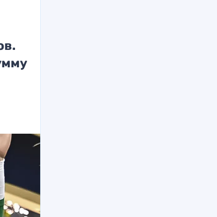
ов.
умму