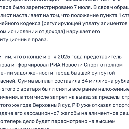
пера было зарегистрировано 7 июля. В своем обра
лист настаивает на том, что положение пункта 1 ст
мейного кодекса (регулирующей уплату алиментов 
ом исчислении от дохода) нарушает его
итуционные права.
ним, что в конце июня 2025 года представитель
ова информировал РИА Новости Спорт о полном
ении задолженности перед бывшей супругой
асией. Сумма выплат составила 64 миллиона рубле
 этого с вратаря были сняты все ранее наложенны
ичения, в том числе запрет на выезд за пределы ст
 того же года Верховный суд РФ уже отказал спор
едаче его кассационной жалобы на алиментное ре
о теперь дело будет пересмотрено на высшем