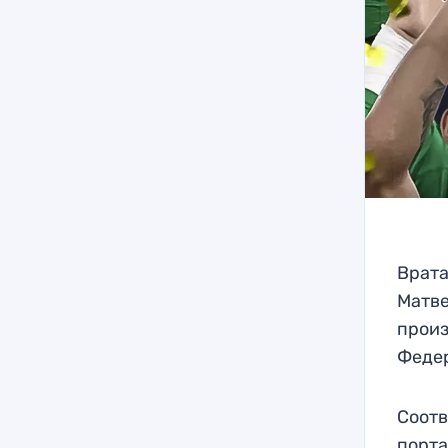
Врата
Матве
произ
Феде
Соотв
порта