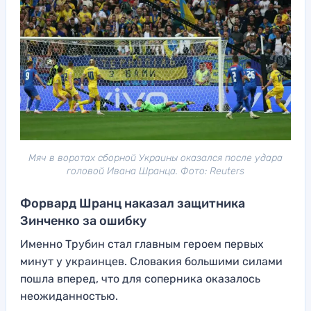
Мяч в воротах сборной Украины оказался после удара
головой Ивана Шранца. Фото: Reuters
Форвард Шранц наказал защитника
Зинченко за ошибку
Именно Трубин стал главным героем первых
минут у украинцев. Словакия большими силами
пошла вперед, что для соперника оказалось
неожиданностью.