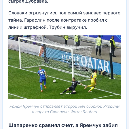
сыграл Дубравка.
Словаки огрызнулись под самый занавес первого
тайма. Гараслин после контратаке пробил с
линии штрафной. Трубин выручил.
Роман Яремчук отправляет второй мяч сборной Украины
в ворота Словакии. Фото: Reuters
Шапаренко сравнял счет, а Яремчук забил