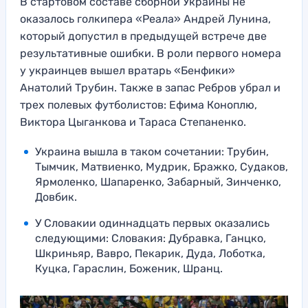
В стартовом составе сборной Украины не
оказалось голкипера «Реала» Андрей Лунина,
который допустил в предыдущей встрече две
результативные ошибки. В роли первого номера
у украинцев вышел вратарь «Бенфики»
Анатолий Трубин. Также в запас Ребров убрал и
трех полевых футболистов: Ефима Коноплю,
Виктора Цыганкова и Тараса Степаненко.
Украина вышла в таком сочетании: Трубин,
Тымчик, Матвиенко, Мудрик, Бражко, Судаков,
Ярмоленко, Шапаренко, Забарный, Зинченко,
Довбик.
У Словакии одиннадцать первых оказались
следующими: Словакия: Дубравка, Ганцко,
Шкриньяр, Вавро, Пекарик, Дуда, Лоботка,
Куцка, Гараслин, Боженик, Шранц.