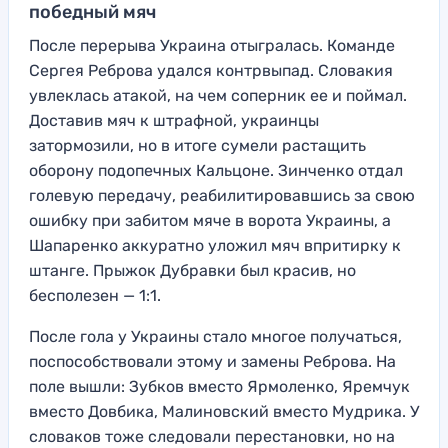
победный мяч
После перерыва Украина отыгралась. Команде
Сергея Реброва удался контрвыпад. Словакия
увлеклась атакой, на чем соперник ее и поймал.
Доставив мяч к штрафной, украинцы
затормозили, но в итоге сумели растащить
оборону подопечных Кальцоне. Зинченко отдал
голевую передачу, реабилитировавшись за свою
ошибку при забитом мяче в ворота Украины, а
Шапаренко аккуратно уложил мяч впритирку к
штанге. Прыжок Дубравки был красив, но
бесполезен — 1:1.
После гола у Украины стало многое получаться,
поспособствовали этому и замены Реброва. На
поле вышли: Зубков вместо Ярмоленко, Яремчук
вместо Довбика, Малиновский вместо Мудрика. У
словаков тоже следовали перестановки, но на