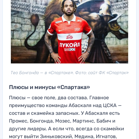
Тео Бонгонда — в «Спартаке». Фото: сайт ФК «Спартак»
Плюсы и минусы «Спартака»
Плюсы — свое поле, два состава. Главное
преимущество команды Абаскаля над ЦСКА —
состав и скамейка запасных. У Абаскаля есть
Промес, Бонгонда, Мозес, Мартинс, Бабич и
другие лидеры. А если что, всегда со скамейки
могут выйти Зиньковский, Медина, Игнатов,