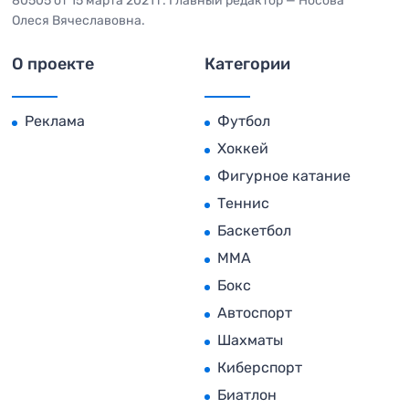
80505 от 15 марта 2021 г. Главный редактор — Носова
Олеся Вячеславовна.
О проекте
Категории
Реклама
Футбол
Хоккей
Фигурное катание
Теннис
Баскетбол
MMA
Бокс
Автоспорт
Шахматы
Киберспорт
Биатлон