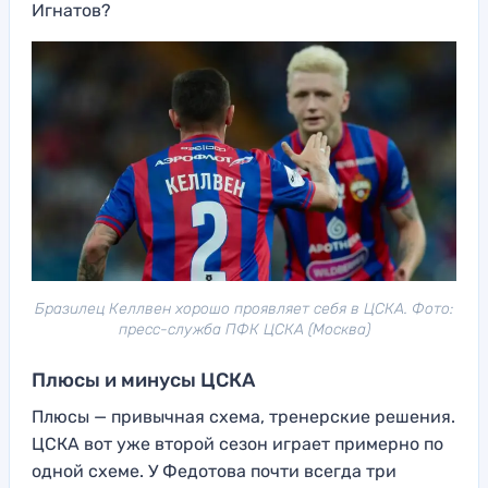
Игнатов?
Бразилец Келлвен хорошо проявляет себя в ЦСКА. Фото:
пресс-служба ПФК ЦСКА (Москва)
Плюсы и минусы ЦСКА
Плюсы — привычная схема, тренерские решения.
ЦСКА вот уже второй сезон играет примерно по
одной схеме. У Федотова почти всегда три