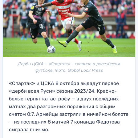
Дерби ЦСКА – «Спартак» - главное в российском
футболе. Фото: Global Look Press
«Спартак» и ЦСКА 8 октября выдадут первое
«дерби всея Руси» сезона 2023/24. Красно-
белые терпят катастрофу — в двух последних
матчах два разгромных поражения с общим
счетом 0:7. Армейцы застряли в ничейном болоте
— из последних 8 матчей 7 команда Федотова
сыграла вничью.