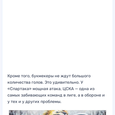
Кроме того, букмекеры не ждут большого
количества голов. Это удивительно. У
«Спартака» мощная атака, ЦСКА — одна из
самых забивающих команд в лиге, а в обороне и
у тех и у других проблемы.