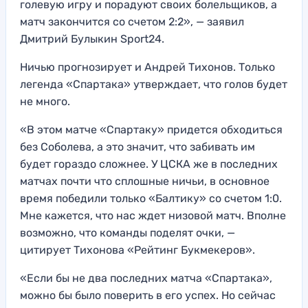
голевую игру и порадуют своих болельщиков, а
матч закончится со счетом 2:2», — заявил
Дмитрий Булыкин Sport24.
Ничью прогнозирует и Андрей Тихонов. Только
легенда «Спартака» утверждает, что голов будет
не много.
«В этом матче «Спартаку» придется обходиться
без Соболева, а это значит, что забивать им
будет гораздо сложнее. У ЦСКА же в последних
матчах почти что сплошные ничьи, в основное
время победили только «Балтику» со счетом 1:0.
Мне кажется, что нас ждет низовой матч. Вполне
возможно, что команды поделят очки, —
цитирует Тихонова «Рейтинг Букмекеров».
«Если бы не два последних матча «Спартака»,
можно бы было поверить в его успех. Но сейчас