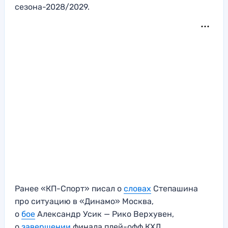
сезона-2028/2029.
Ранее «КП-Спорт» писал о
словах
Степашина
про ситуацию в «Динамо» Москва,
о
бое
Александр Усик — Рико Верхувен,
о
завершении
финала плей-офф КХЛ.