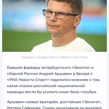
Аршавин Андрей Фото: Global Look Press
Бывший форвард петербургского «Зенита» и
сборной России Андрей Аршавин в беседе с
«РИА Новости Спорт» поделился мнением о том,
какие игроки российской национальной
команды могли бы усилить сине-бело-голубых.
Аршавин назвал вратарём, достойным «Зенита»,
Матвея Сафонова. Среди защитников он выделил