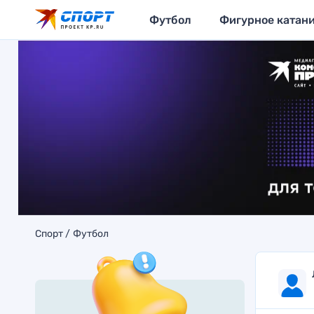
Футбол
Фигурное катан
Спорт
Футбол