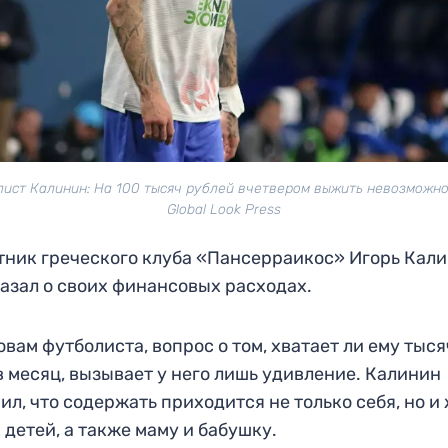
ист Калинин: На 100 тысяч рублей вчетвером выжить невозможно
Global Look Press
ник греческого клуба «Пансерраикос» Игорь Кал
азал о своих финансовых расходах.
овам футболиста, вопрос о том, хватает ли ему тыс
в месяц, вызывает у него лишь удивление. Калинин
ил, что содержать приходится не только себя, но и
 детей, а также маму и бабушку.