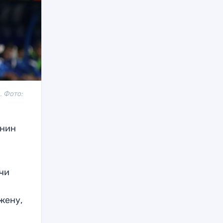
. Фото:
инин
ячи
 жену,