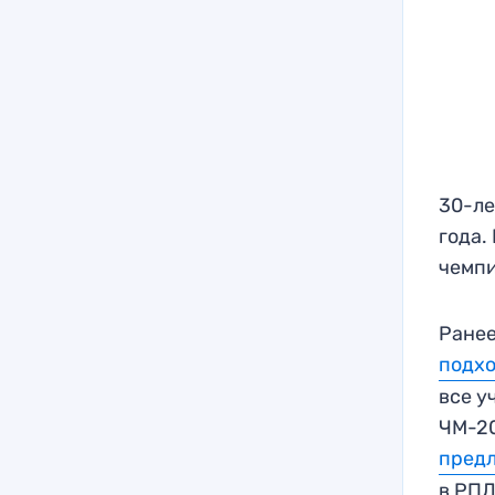
30-ле
года.
чемпи
Ранее
подх
все у
ЧМ-20
пред
в РПЛ