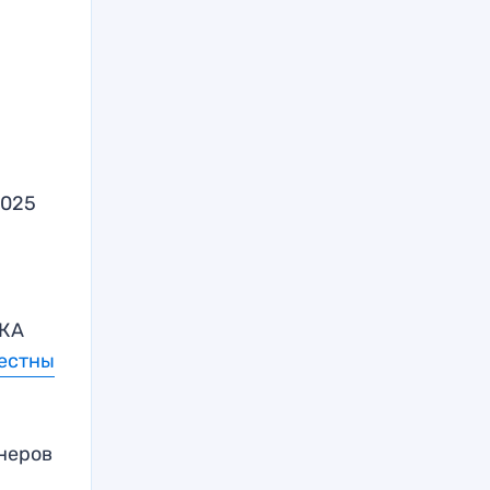
2025
СКА
вестны
неров