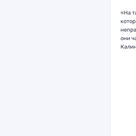
«На т
котор
непра
они ч
Калин