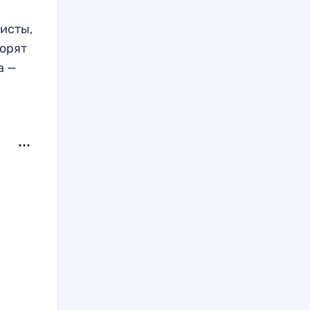
исты,
ворят
а —