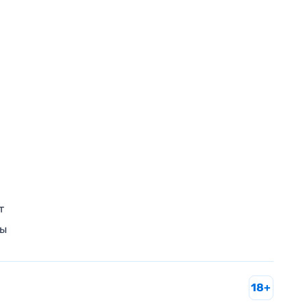
т
ры
18+