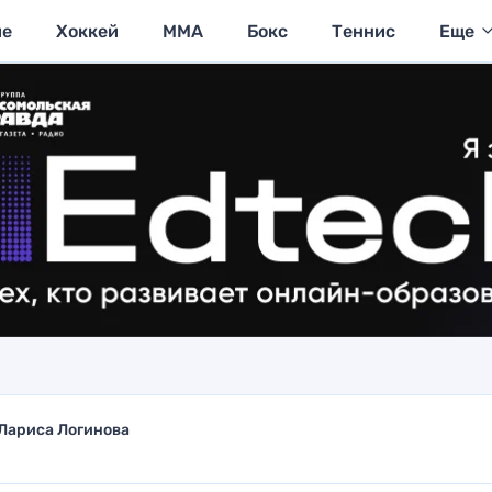
ие
Хоккей
MMA
Бокс
Теннис
Еще
Лариса Логинова