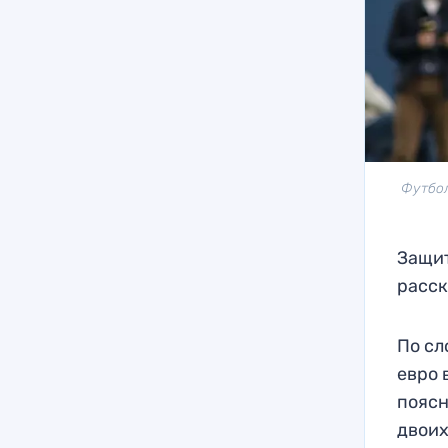
Футбол
Защит
расск
По сл
евро 
поясн
двоих