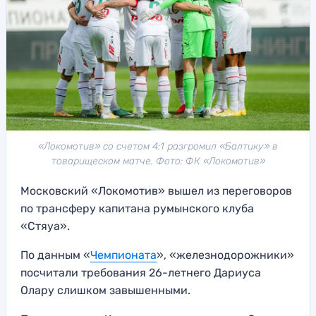
«Локомотив» со счетом 4:1 разгромил «Балтику» в
товарищеском матче. Фото: ФК «Локомотив»
Московский «Локомотив» вышел из переговоров
по трансферу капитана румынского клуба
«Стяуа».
По данным «
Чемпионата
», «железнодорожники»
посчитали требования 26-летнего Дариуса
Олару слишком завышенными.