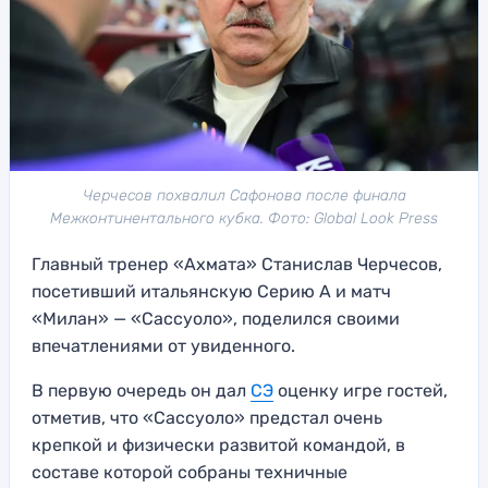
Черчесов похвалил Сафонова после финала
Межконтинентального кубка. Фото: Global Look Press
Главный тренер «Ахмата» Станислав Черчесов,
посетивший итальянскую Серию А и матч
«Милан» — «Сассуоло», поделился своими
впечатлениями от увиденного.
В первую очередь он дал
СЭ
оценку игре гостей,
отметив, что «Сассуоло» предстал очень
крепкой и физически развитой командой, в
составе которой собраны техничные