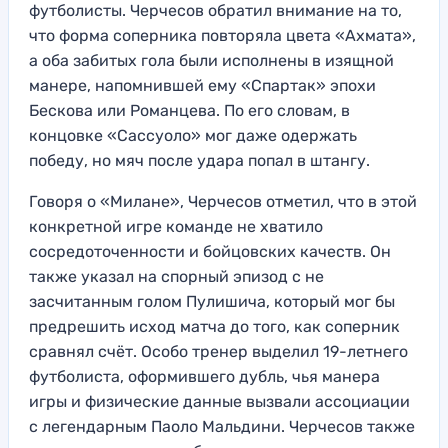
футболисты. Черчесов обратил внимание на то,
что форма соперника повторяла цвета «Ахмата»,
а оба забитых гола были исполнены в изящной
манере, напомнившей ему «Спартак» эпохи
Бескова или Романцева. По его словам, в
концовке «Сассуоло» мог даже одержать
победу, но мяч после удара попал в штангу.
Говоря о «Милане», Черчесов отметил, что в этой
конкретной игре команде не хватило
сосредоточенности и бойцовских качеств. Он
также указал на спорный эпизод с не
засчитанным голом Пулишича, который мог бы
предрешить исход матча до того, как соперник
сравнял счёт. Особо тренер выделил 19-летнего
футболиста, оформившего дубль, чья манера
игры и физические данные вызвали ассоциации
с легендарным Паоло Мальдини. Черчесов также