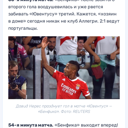
второго гола воодушевилась и уже рвется
забивать «Ювентусу» третий. Кажется, «хозяин
в доме» сегодня никак не клуб Аллегри. 2:1 ведут
португальцы.
Давид Нерес празднует гол в матче «Ювентус» —
«Бенфика». Фото: REUTERS
54-я минута матча.
«Бенфика» выходит вперед!