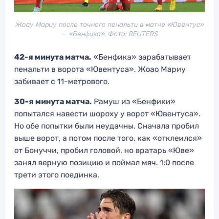
Жоау Мариу после точного пенальти в матче «Ювентус»
— «Бенфика». Фото: REUTERS
42-я минута матча.
«Бенфика» зарабатывает
пенальти в ворота «Ювентуса». Жоао Мариу
забивает с 11-метрового.
30-я минута матча.
Рамуш из «Бенфики»
попытался навести шороху у ворот «Ювентуса».
Но обе попытки были неудачны. Сначала пробил
выше ворот, а потом после того, как «отклеился»
от Бонуччи, пробил головой, но вратарь «Юве»
занял верную позицию и поймал мяч. 1:0 после
трети этого поединка.