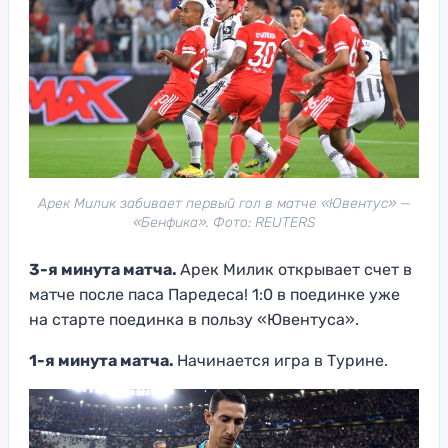
Арек Милик забивает первый гол в матче «Ювентус» —
«Бенфика». Фото: REUTERS
3-я минута матча.
Арек Милик открывает счет в
матче после паса Паредеса! 1:0 в поединке уже
на старте поединка в пользу «Ювентуса».
1-я минута матча.
Начинается игра в Турине.