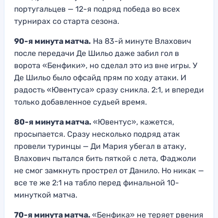
португальцев — 12-я подряд победа во всех
турнирах со старта сезона.
90-я минута матча.
На 83-й минуте Влахович
после передачи Де Шильо даже забил гол в
ворота «Бенфики», но сделал это из вне игры. У
Де Шильо было офсайд прям по ходу атаки. И
радость «Ювентуса» сразу сникла. 2:1, и впереди
только добавленное судьей время.
80-я минута матча.
«Ювентус», кажется,
просыпается. Сразу несколько подряд атак
провели туринцы — Ди Мария убегал в атаку,
Влахович пытался бить пяткой с лета, Фаджоли
не смог замкнуть прострел от Данило. Но никак —
все те же 2:1 на табло перед финальной 10-
минуткой матча.
70-я минута матча.
«Бенфика» не теряет рвения