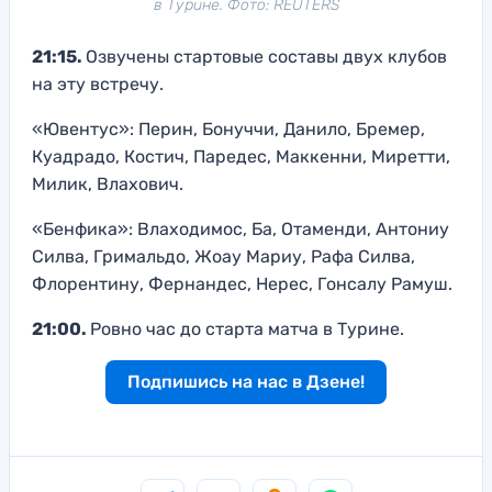
в Турине. Фото: REUTERS
21:15.
Озвучены стартовые составы двух клубов
на эту встречу.
«Ювентус»: Перин, Бонуччи, Данило, Бремер,
Куадрадо, Костич, Паредес, Маккенни, Миретти,
Милик, Влахович.
«Бенфика»: Влаходимос, Ба, Отаменди, Антониу
Силва, Гримальдо, Жоау Мариу, Рафа Силва,
Флорентину, Фернандес, Нерес, Гонсалу Рамуш.
21:00.
Ровно час до старта матча в Турине.
Подпишись на нас в Дзене!