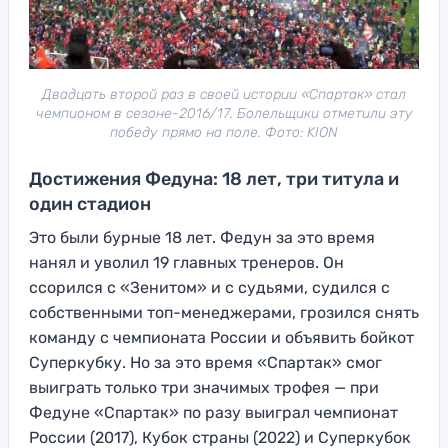
Двадцать второй раз в своей истории «Спартак» стал
чемпионом в сезоне-2016/17. Болельщики отметили эту
победу прямо на поле. Фото: KION
Достижения Федуна: 18 лет, три титула и
один стадион
Это были бурные 18 лет. Федун за это время
нанял и уволил 19 главных тренеров. Он
ссорился с «Зенитом» и с судьями, судился с
собственными топ-менеджерами, грозился снять
команду с чемпионата России и объявить бойкот
Суперкубку. Но за это время «Спартак» смог
выиграть только три значимых трофея — при
Федуне «Спартак» по разу выиграл чемпионат
России (2017), Кубок страны (2022) и Суперкубок