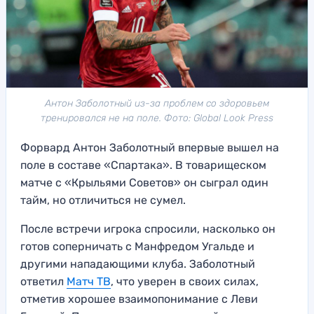
Антон Заболотный из-за проблем со здоровьем
тренировался не на поле. Фото: Global Look Press
Форвард Антон Заболотный впервые вышел на
поле в составе «Спартака». В товарищеском
матче с «Крыльями Советов» он сыграл один
тайм, но отличиться не сумел.
После встречи игрока спросили, насколько он
готов соперничать с Манфредом Угальде и
другими нападающими клуба. Заболотный
ответил
Матч ТВ
, что уверен в своих силах,
отметив хорошее взаимопонимание с Леви