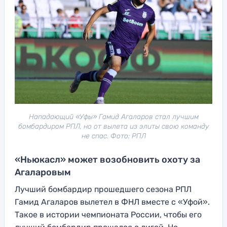
Нападающий «Уфы» Гамид Агаларов стал лучшим
бомбардиром РПЛ, но от вылета из элиты свою команду
не спас. Фото: РПЛ
«Ньюкасл» может возобновить охоту за
Агаларовым
Лучший бомбардир прошедшего сезона РПЛ
Гамид Агаларов вылетел в ФНЛ вместе с «Уфой».
Такое в истории чемпионата России, чтобы его