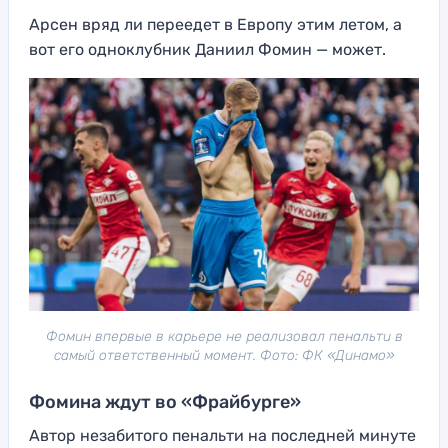
Арсен вряд ли переедет в Европу этим летом, а
вот его одноклубник Даниил Фомин — может.
Фомин впервые в карьере не реализовал пенальти в
самый ответственный момент. Фото: ФК «Динамо»
Фомина ждут во «Фрайбурге»
Автор незабитого пенальти на последней минуте