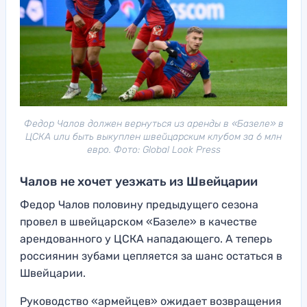
Федор Чалов должен вернуться из аренды в «Базеле» в
ЦСКА или быть выкуплен швейцарским клубом за 6 млн
евро. Фото: Global Look Press
Чалов не хочет уезжать из Швейцарии
Федор Чалов половину предыдущего сезона
провел в швейцарском «Базеле» в качестве
арендованного у ЦСКА нападающего. А теперь
россиянин зубами цепляется за шанс остаться в
Швейцарии.
Руководство «армейцев» ожидает возвращения