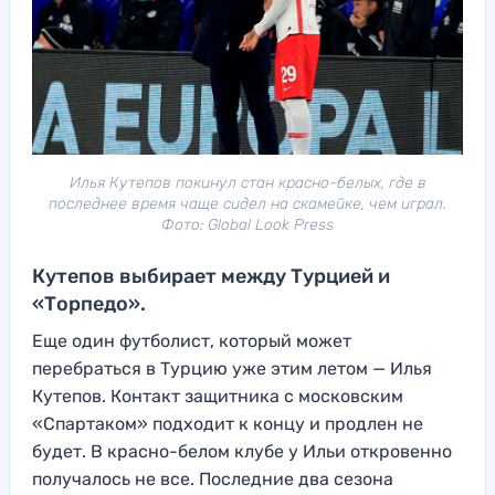
Илья Кутепов покинул стан красно-белых, где в
последнее время чаще сидел на скамейке, чем играл.
Фото: Global Look Press
Кутепов выбирает между Турцией и
«Торпедо».
Еще один футболист, который может
перебраться в Турцию уже этим летом — Илья
Кутепов. Контакт защитника с московским
«Спартаком» подходит к концу и продлен не
будет. В красно-белом клубе у Ильи откровенно
получалось не все. Последние два сезона