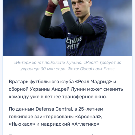
«Интер» хочет подписать Лунина, «Реал» требует за
украинца 30 млн евро. Фото: Global Look Press
Вратарь футбольного клуба «Реал Мадрид» и
сборной Украины Андрей Лунин может сменить
команду уже в летнее трансферное окно.
По данным Defensa Central, в 25-летнем
голкипере заинтересованы «Арсенал»,
«Ньюкасл» и мадридский «Атлетико».