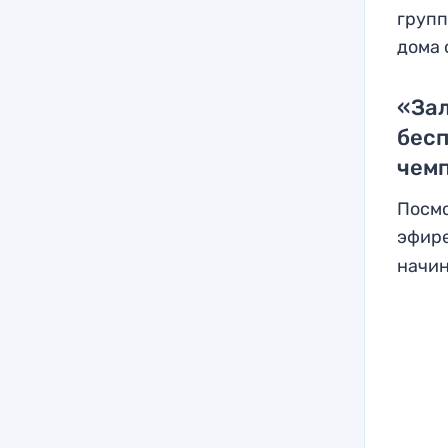
групп
дома 
«Зал
бес
чемп
Посмо
эфире
начин