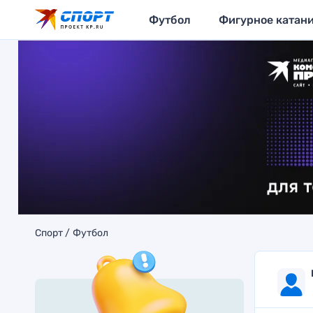
Футбол
Фигурное катан
Спорт
Футбол