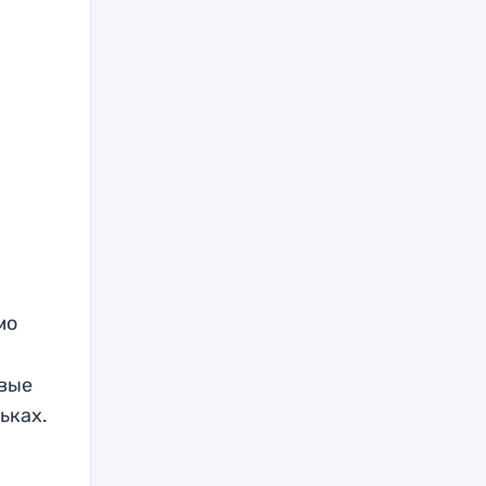
мо
рвые
ьках.