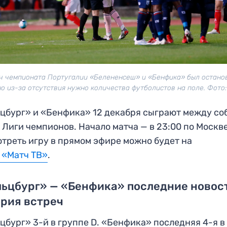
ч чемпионата Португалии «Белененсеш» и «Бенфика» был остано
о из-за отсутствия нужно количества футболистов на поле. Фото:
цбург» и «Бенфика» 12 декабря сыграют между со
 Лиги чемпионов. Начало матча — в 23:00 по Москве
треть игру в прямом эфире можно будет на
 «Матч ТВ»
.
ьцбург» — «Бенфика» последние новос
рия встреч
цбург» 3-й в группе D. «Бенфика» последняя 4-я в