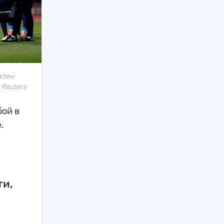
влен
 Reuters
бой в
.
ти,