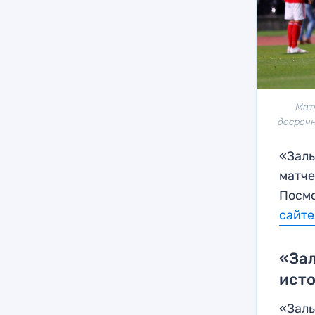
Мат
досрочн
«Заль
матче
Посмо
сайте
«Зал
исто
«Заль