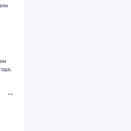
али
мом
года,