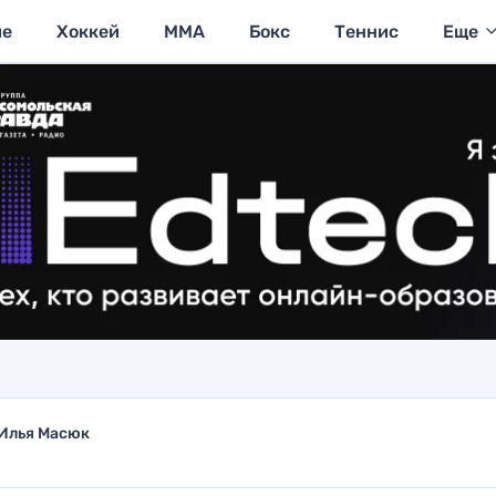
ие
Хоккей
MMA
Бокс
Теннис
Еще
Илья Масюк