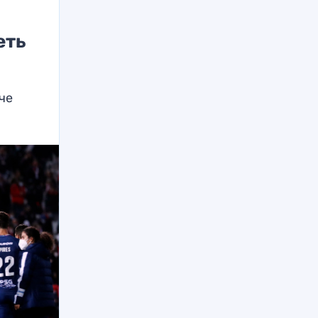
еть
че