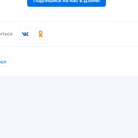
Подпишись на нас в Дзене!
иться
бол