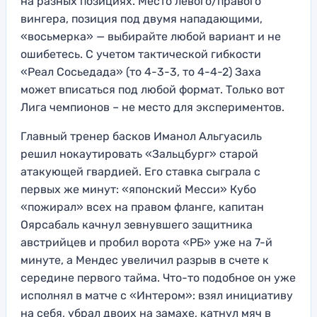
на разных позициях. Место левого/правого
вингера, позиция под двумя нападающими,
«восьмерка» — выбирайте любой вариант и не
ошибетесь. С учетом тактической гибкости
«Реал Сосьедада» (то 4-3-3, то 4-4-2) Заха
может вписаться под любой формат. Только вот
Лига чемпионов – не место для экспериментов.
Главный тренер басков Иманол Альгуасиль
решил нокаутировать «Зальцбург» старой
атакующей гвардией. Его ставка сыграла с
первых же минут: «японский Месси» Кубо
«пожирал» всех на правом фланге, капитан
Оярсабаль качнул зевнувшего защитника
австрийцев и пробил ворота «РБ» уже на 7-й
минуте, а Мендес увеличил разрыв в счете к
середине первого тайма. Что-то подобное он уже
исполнял в матче с «Интером»: взял инициативу
на себя, убрал двоих на замахе, катнул мяч в