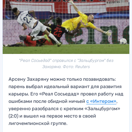
"Реал Сосьедад" справился с "Зальцбургом" без
Захаряна. Фото: Reuters
Арсену Захаряну можно только позавидовать:
парень выбрал идеальный вариант для развития
карьеры. Его «Реал Сосьедад» провел работу над
ошибками после обидной ничьей
с «Интером»
,
уверенно разобрался с крепким «Зальцбургом»
(2:0) и вышел на первое место в своей
лигочемпионской группе.