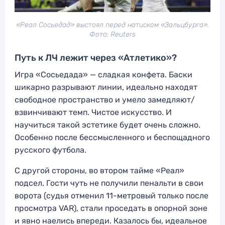
«Реал Сосьедад» выстоял перед натиском «Зальцбурга».
Фото: Reuters
Путь к ЛЧ лежит через «Атлетико»?
Игра «Сосьедада» — сладкая конфета. Баски
шикарно разрывают линии, идеально находят
свободное пространство и умело замедляют/
взвинчивают темп. Чистое искусство. И
научиться такой эстетике будет очень сложно.
Особенно после бессмысленного и беспощадного
русского футбола.
С другой стороны, во втором тайме «Реал»
подсел. Гости чуть не получили пенальти в свои
ворота (судья отменил 11-метровый только после
просмотра VAR), стали проседать в опорной зоне
и явно наелись впереди. Казалось бы, идеальное