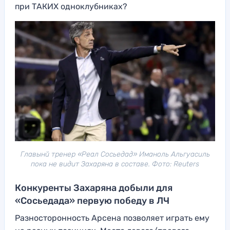
при ТАКИХ одноклубниках?
Главынй тренер «Реал Сосьедад» Иманоль Альгуасиль
пока не видит Захаряна в составе. Фото: Reuters
Конкуренты Захаряна добыли для
«Сосьедада» первую победу в ЛЧ
Разносторонность Арсена позволяет играть ему