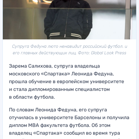
Супруга Федуна люто ненавидит российский футбол. и
его главных действующих лиц. Фото: Global Look Press
Зарема Салихова, супруга владельца
московского «Спартака» Леонида Федуна,
прошла обучение в европейском университете
и стала дипломированным специалистом
в области футбола.
По словам Леонида Федуна, его супруга
отучилась в университете Барселоны и получила
диплом МВА факультета футбола. Об этом
владелец «Спартака» сообщил во время тура