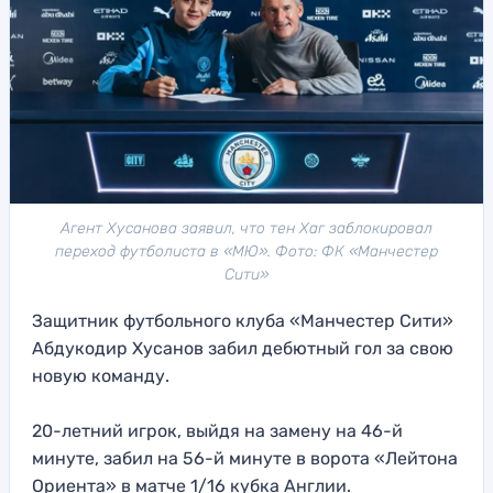
Агент Хусанова заявил, что тен Хаг заблокировал
переход футболиста в «МЮ». Фото: ФК «Манчестер
Сити»
Защитник футбольного клуба «Манчестер Сити»
Абдукодир Хусанов забил дебютный гол за свою
новую команду.
20-летний игрок, выйдя на замену на 46-й
минуте, забил на 56-й минуте в ворота «Лейтона
Ориента» в матче 1/16 кубка Англии.