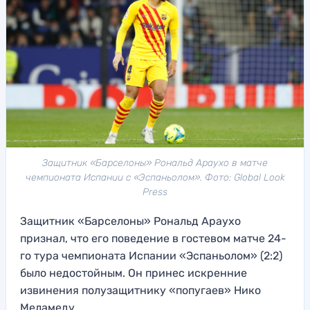
Защитник «Барселоны» Рональд Араухо в матче
чемпионата Испании с «Эспаньолом». Фото: Global Look
Press
Защитник «Барселоны» Рональд Араухо
признал, что его поведение в гостевом матче 24-
го тура чемпионата Испании «Эспаньолом» (2:2)
было недостойным. Он принес искренние
извинения полузащитнику «попугаев» Нико
Меламеду.