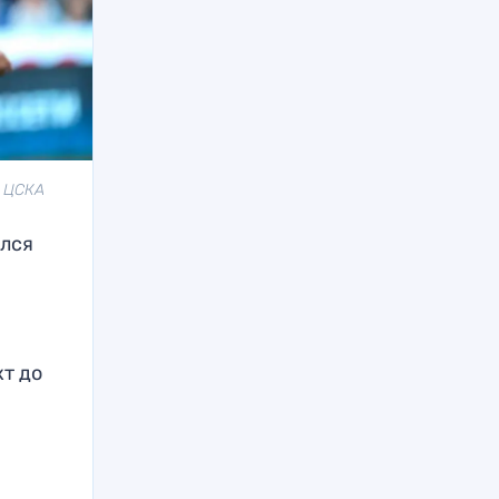
К ЦСКА
ился
кт до