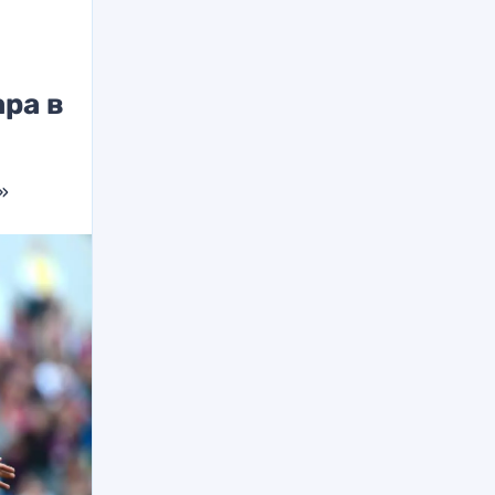
в
ра в
»