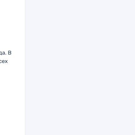
да. В
сех