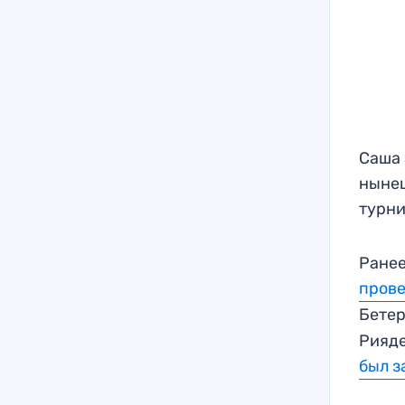
Саша 
нынеш
турни
Ранее
прове
Бетер
Рияде
был з