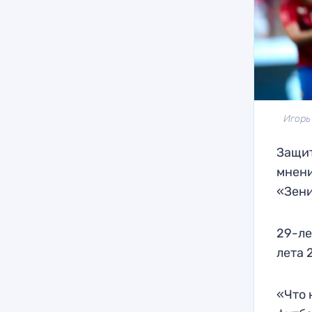
Игорь
Защит
мнени
«Зен
29-ле
лета 
«Что 