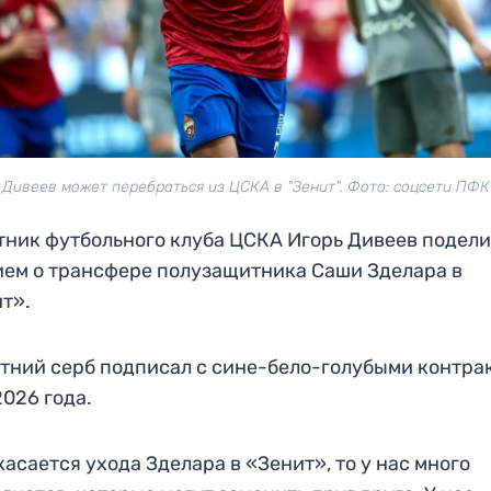
 Дивеев может перебраться из ЦСКА в "Зенит". Фото: соцсети ПФ
ник футбольного клуба ЦСКА Игорь Дивеев подел
ем о трансфере полузащитника Саши Зделара в
ит».
тний серб подписал с сине-бело-голубыми контра
2026 года.
касается ухода Зделара в «Зенит», то у нас много