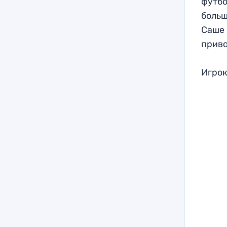
футбо
больш
Саше 
приво
Игрок