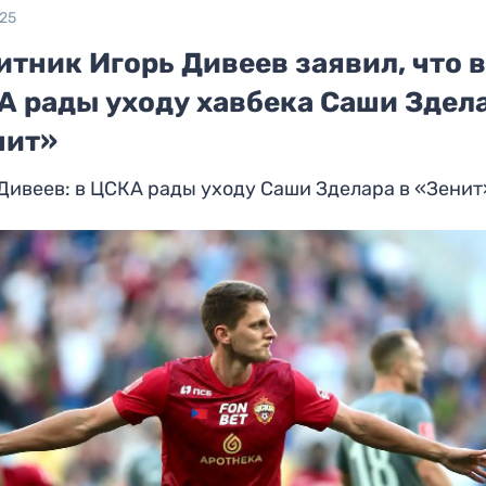
025
тник Игорь Дивеев заявил, что 
А рады уходу хавбека Саши Здела
нит»
Дивеев: в ЦСКА рады уходу Саши Зделара в «Зенит