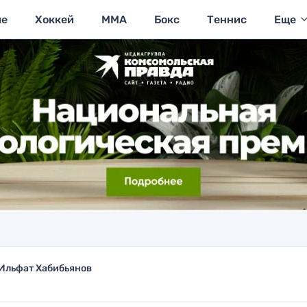
ие
Хоккей
MMA
Бокс
Теннис
Еще
Ильфат Хабибьянов