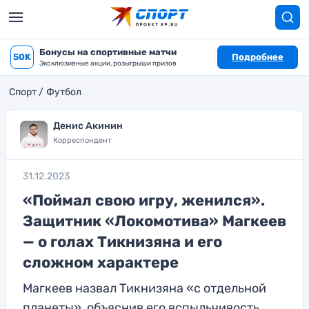
Бонусы на спортивные матчи
50K
Подробнее
Эксклюзивные акции, розыгрыши призов
Спорт
Футбол
Денис Акинин
Корреспондент
31.12.2023
«Поймал свою игру, женился».
Защитник «Локомотива» Магкеев
— о голах Тикнизяна и его
сложном характере
Магкеев назвал Тикнизяна «с отдельной
планеты», объяснив его вспыльчивость