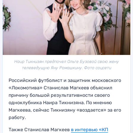
Наир Тикнизян предпочел Ольге Бузовой свою жену
телеведущую Яну Ромашкину. Фото соцсети
Российский футболист и защитник московского
«Локомотива» Станислав Магкеев объяснил
причину большой результативности своего
одноклубника Наира Тикнизяна. По мнению
Магкеева, сейчас Тикнизяну «воздается» за его
работу.
Также Станислав Магкеев
в интервью «КП