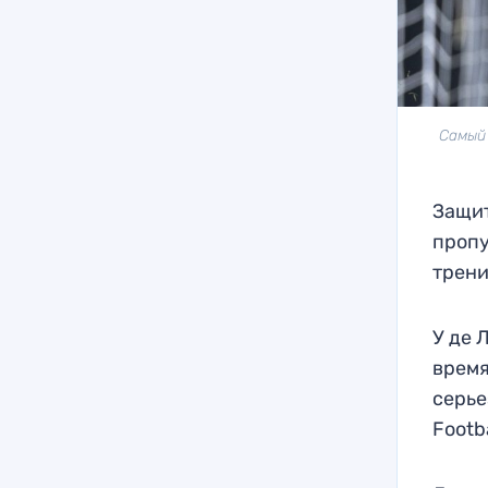
Самый
Защит
пропу
трени
У де 
время
серье
Footba