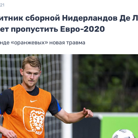
21
итник сборной Нидерландов Де Л
ет пропустить Евро-2020
анде «оранжевых» новая травма