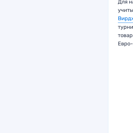
Для н
учиты
Вирд
турни
товар
Евро-