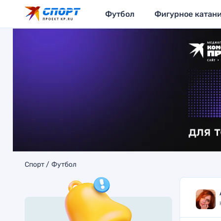
Футбол
Фигурное катан
Спорт
Футбол