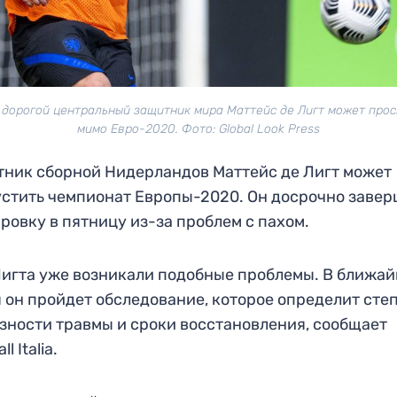
 дорогой центральный защитник мира Маттейс де Лигт может прос
мимо Евро-2020. Фото: Global Look Press
ник сборной Нидерландов Маттейс де Лигт может
стить чемпионат Европы-2020. Он досрочно заве
ровку в пятницу из-за проблем с пахом.
Лигта уже возникали подобные проблемы. В ближа
 он пройдет обследование, которое определит сте
зности травмы и сроки восстановления, сообщает
ll Italia.