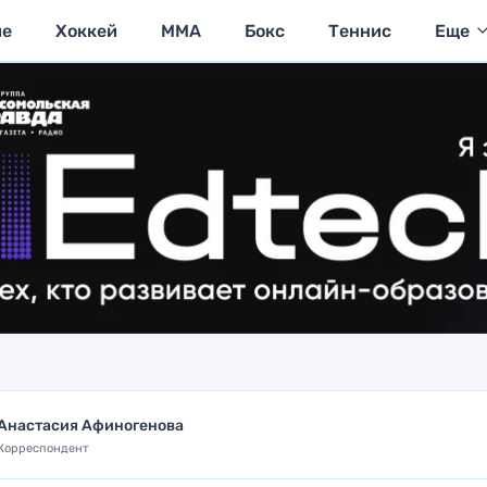
ие
Хоккей
MMA
Бокс
Теннис
Еще
Анастасия Афиногенова
Корреспондент