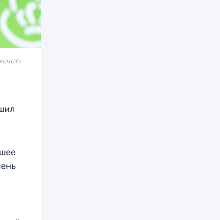
кочить
ршил
йшее
пень