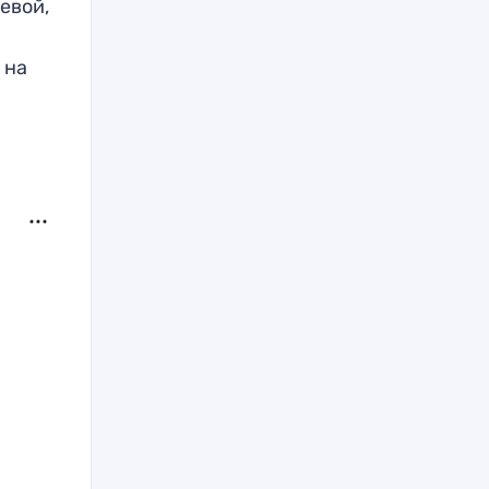
евой,
 на