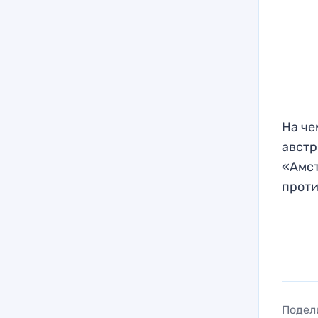
На че
австр
«Амст
проти
Подел