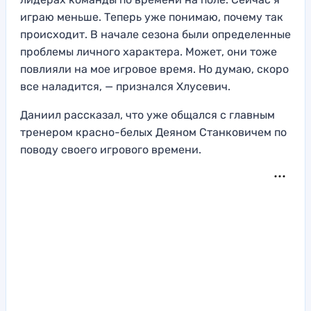
играю меньше. Теперь уже понимаю, почему так
происходит. В начале сезона были определенные
проблемы личного характера. Может, они тоже
повлияли на мое игровое время. Но думаю, скоро
все наладится, — признался Хлусевич.
Даниил рассказал, что уже общался с главным
тренером красно-белых Деяном Станковичем по
поводу своего игрового времени.