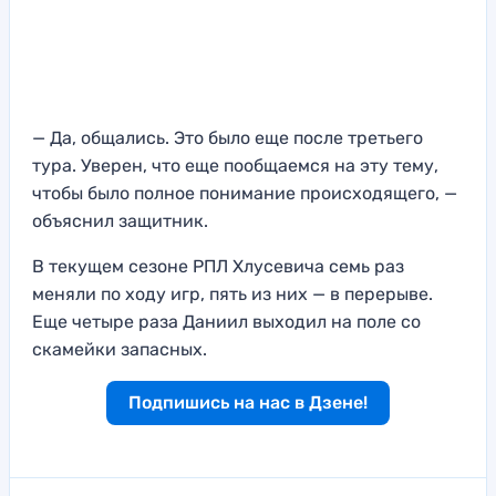
— Да, общались. Это было еще после третьего
тура. Уверен, что еще пообщаемся на эту тему,
чтобы было полное понимание происходящего, —
объяснил защитник.
В текущем сезоне РПЛ Хлуcевича семь раз
меняли по ходу игр, пять из них — в перерыве.
Еще четыре раза Даниил выходил на поле со
скамейки запасных.
Подпишись на нас в Дзене!