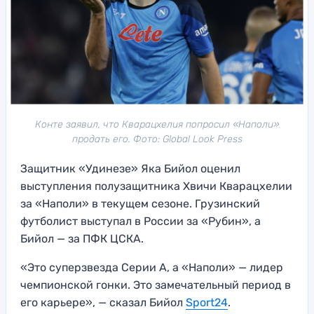
Конте заявил, что Кварацхелия попросил «Наполи»
продать его. Фото: Global Look Press
Защитник «Удинезе» Яка Бийол оценил
выступления полузащитника Хвичи Кварацхелии
за «Наполи» в текущем сезоне. Грузинский
футболист выступал в России за «Рубин», а
Бийол — за ПФК ЦСКА.
«Это суперзвезда Серии А, а «Наполи» — лидер
чемпионской гонки. Это замечательный период в
его карьере», — сказал Бийол
Sport24
.