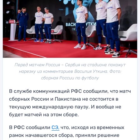
Перед матчем Россия – Сербия на стадионе покажут
нарезку из комментариев Василия Уткина. Фото:
сборная России по футболу
В службе коммуникаций РФС сообщили, что матч
сборных России и Пакистана не состоится в
текущую международную паузу. И вообще не
будет матчей на этом сборе.
В РФС сообщили
СЭ,
что, исходя из временных
рамок начавшегося сбора, приняли решение