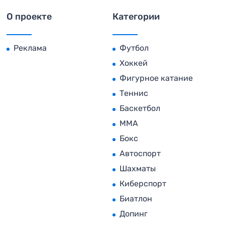
О проекте
Категории
Реклама
Футбол
Хоккей
Фигурное катание
Теннис
Баскетбол
MMA
Бокс
Автоспорт
Шахматы
Киберспорт
Биатлон
Допинг