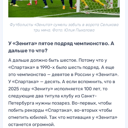
Футболисты «Зенита» сумели забить в ворота Селихова
три мяча. Фото: Юлия Пыхалова
У «Зенита» пятое подряд чемпионство. А
дальше то что?
А дальше должно быть шестое. Потому что у
«Спартака» в 1990-х было шесть подряд. А еще
это чемпионство — девятое в России у «Зенита».
У «Спартака» — десять. А если вспомнить, что в
2025 году «Зениту» исполняется 100 лет, то
следующие два титула клубу из Санкт-
Петербурга нужны позарез. Во-первых, чтобы
побить рекорды «Спартака», во-вторых чтобы
отметить юбилей. Так что мотивация у «Зенита»
останется огромной.