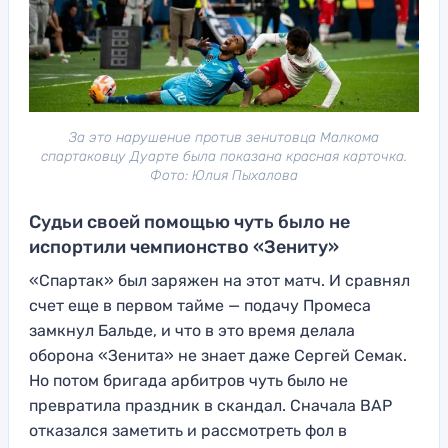
За это нарушение против зенитовца Малкома
спартаковцу Дуарте была показана красная карточка.
Фото: Юлия Пыхалова
Судьи своей помощью чуть было не
испортили чемпионство «Зениту»
«Спартак» был заряжен на этот матч. И сравнял
счет еще в первом тайме — подачу Промеса
замкнул Бальде, и что в это время делала
оборона «Зенита» не знает даже Сергей Семак.
Но потом бригада арбитров чуть было не
превратила праздник в скандал. Сначала ВАР
отказался заметить и рассмотреть фол в