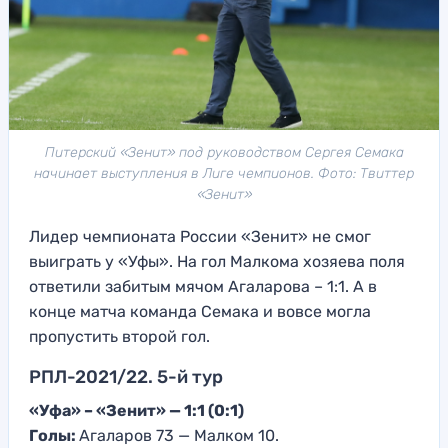
Питерский «Зенит» под руководством Сергея Семака
начинает выступления в Лиге чемпионов. Фото: Твиттер
«Зенит»
Лидер чемпионата России «Зенит» не смог
выиграть у «Уфы». На гол Малкома хозяева поля
ответили забитым мячом Агаларова – 1:1. А в
конце матча команда Семака и вовсе могла
пропустить второй гол.
РПЛ-2021/22. 5-й тур
«Уфа» – «Зенит» — 1:1 (0:1)
Голы:
Агаларов 73 — Малком 10.