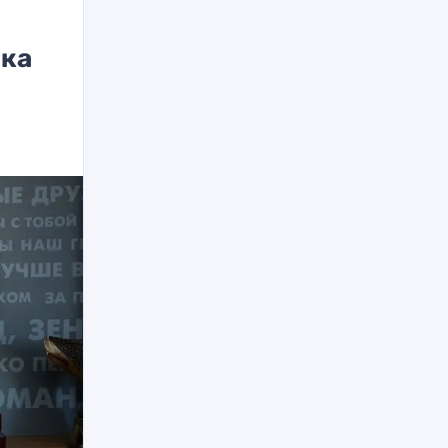
ика
а