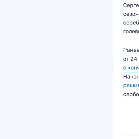
Серге
сезон
сереб
голев
Ране
от 24
о кон
Након
решил
сербо