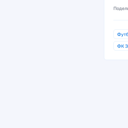
Подел
Фут
ФК З