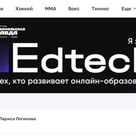
ие
Хоккей
MMA
Бокс
Теннис
Еще
Лариса Логинова