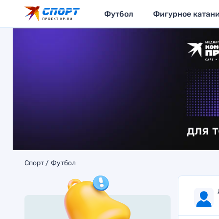
Футбол
Фигурное катан
Спорт
Футбол