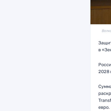
Волко
Защит
в «Зе
Росси
2028 
Сумма
раскр
Trans
евро.