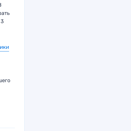
В
рать
 3
рики
шего