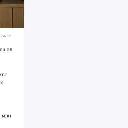
Зенит»
решел
ета
х.
5 млн