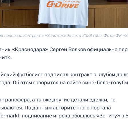
в подписал контракт с «Зенитом» до лета 2028 года. Фото: ФК «
ник «Краснодара» Сергей Волков официально пе
нит».
йский футболист подписал контракт с клубом до л
года. Об этом говорится на сайте сине-бело-голубы
 трансфера, а также другие детали сделки, не
ываются. По данным авторитетного портала
fermarkt, подписание игрока обошлось «Зениту» в 