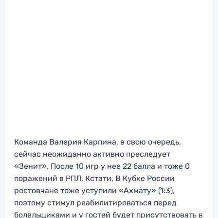
Команда Валерия Карпина, в свою очередь,
сейчас неожиданно активно преследует
«Зенит». После 10 игр у нее 22 балла и тоже 0
поражений в РПЛ. Кстати, В Кубке России
ростовчане тоже уступили «Ахмату» (1:3),
поэтому стимул реабилитироватьcя перед
болельщиками и у гостей будет присутствовать в