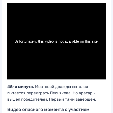
45-я минута.
Мостовой дважды пытался
пытается переиграть Песьякова. Но вратарь
вышел победителем. Первый тайм завершен.
Видео опасного момента с участием