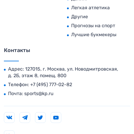
Легкая атлетика
Другие
Прогнозы на спорт
Лучшие букмекеры
Контакты
Адрес: 127015, г. Москва, ул. Новодмитровская,
д. 2Б, этаж 8, помещ. 800
Телефон:
+7 (495) 777-02-82
Почта:
sports@kp.ru