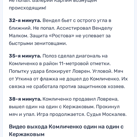
не попал. Валерий Карпин возмущен
происходящим!
32-я минута.
Вендел бьет с острого угла в
ближний. Не попал. Ассистировал Венделу
Малком. Защита «Ростова» не успевает за
быстрыми зенитовцами.
35-я минута.
Полоз сделал диагональ на
Комличенко в район 11-метровой отметки.
Попытку удара блокирует Ловрен. Угловой. Мяч
от Уткина от флажка не дошел до Комличенко. Их
связка не сработала против защитников хозяев.
38-я минута.
Комличенко продавил Ловрена,
вышел один на один с Кержаковым. Прокинул
мяч и упал. Игра продолжается. Судья Москалев.
Видео выхода Комличенко один на один с
Кержаковым