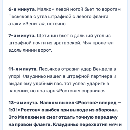
6-я минута.
Малком левой ногой бьет по воротам
Песьякова с угла штрафной с левого фланга
атаки «Зенита», неточно.
7-я минута.
Щетинин бьет в дальний угол из
штрафной почти из вратарской. Мяч пролетел
вдоль линии ворот.
11-я минута.
Песьяков отразил удар Вендела в
упор! Клаудиньо нашел в штрафной партнера и
выдал ему удобный пас, тот успел ударить в
падении, но вратарь «Ростова» справился.
13-я минута. Малком вывел «Ростов» вперед —
1:0! «Ростов» ошибся при выходе из обороны.
Это Мелехин не смог отдать точную передачу
на правом фланге. Клаудиньо перехватил мяч и