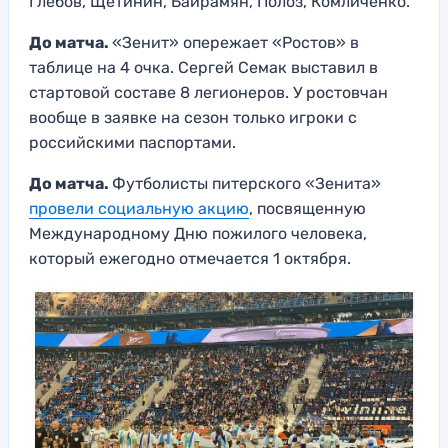
Глебов, Щетинин, Байрамян, Полоз, Комличенко.
До матча.
«Зенит» опережает «Ростов» в
таблице на 4 очка. Сергей Семак выставил в
стартовой составе 8 легионеров. У ростовчан
вообще в заявке на сезон только игроки с
российскими паспортами.
До матча.
Футболисты питерского «Зенита»
провели социальную акцию
, посвященную
Международному Дню пожилого человека,
который ежегодно отмечается 1 октября.