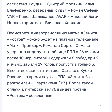
ассистенты судьи – Дмитрий Мосякин, Илья
Елеференко, резервный судья – Роман Сафьян,
VAR – Павел Шадыханов, AVAR – Николай Богач.
Инспектор матча – Вячеслав Харламов.
Посмотреть видеотрансляцию матча «Зенит» —
«Ростов» можно будет на платном телеканале
«Матч! Премьер». Команда Сергея Семака
уверенно лидирует в таблице РПЛ с 26 очками
после 10 игр, питерцы одержали 8 побед при 2
ничьих, забили 29 голов, пропустив только 3.
Впечатляющая статистика. Однако в Кубке
России, во время паузы в РПЛ, «Зенит» был
разгромлен «Спартаком» (0:3). После такой
оплеухи, питерский клуб выйдет против
«Ростова» обозленным.