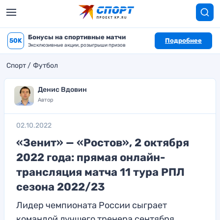
Бонусы на спортивные матчи
50K
Подробнее
Эксклюзивные акции, розыгрыши призов
Спорт
Футбол
Денис Вдовин
Автор
02.10.2022
«Зенит» — «Ростов», 2 октября
2022 года: прямая онлайн-
трансляция матча 11 тура РПЛ
сезона 2022/23
Лидер чемпионата России сыграет
командой лучшего тренера сентября