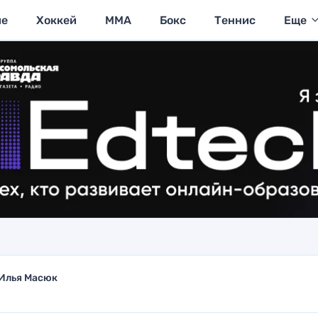
ие
Хоккей
MMA
Бокс
Теннис
Еще
Илья Масюк