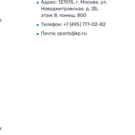
Адрес: 127015, г. Москва, ул.
Новодмитровская, д. 2Б,
этаж 8, помещ. 800
е
Телефон:
+7 (495) 777-02-82
Почта:
sports@kp.ru
т