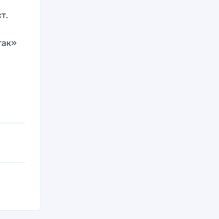
т.
так»