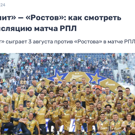
024
ит» — «Ростов»: как смотреть
нсляцию матча РПЛ
» сыграет 3 августа против «Ростова» в матче РП