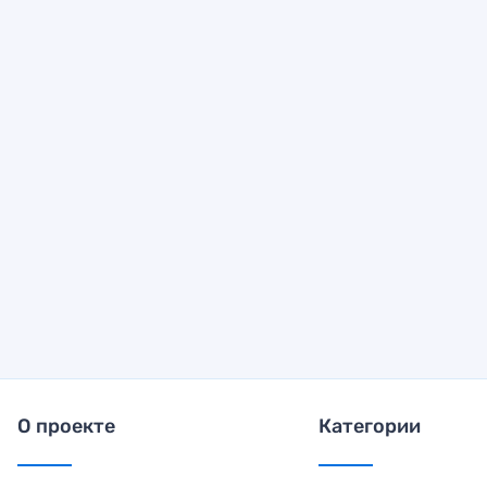
О проекте
Категории