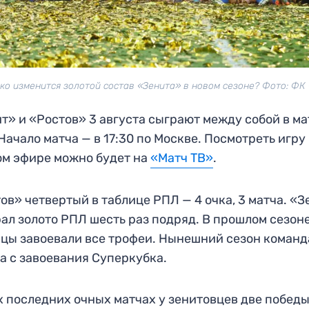
ко изменится золотой состав «Зенита» в новом сезоне? Фото: ФК
т» и «Ростов» 3 августа сыграют между собой в ма
Начало матча — в 17:30 по Москве. Посмотреть игру
м эфире можно будет на
«Матч ТВ»
.
ов» четвертый в таблице РПЛ — 4 очка, 3 матча. «
ал золото РПЛ шесть раз подряд. В прошлом сезон
цы завоевали все трофеи. Нынешний сезон команд
а с завоевания Суперкубка.
х последних очных матчах у зенитовцев две победы