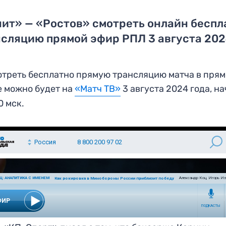
ит» — «Ростов» смотреть онлайн беспл
сляцию прямой эфир РПЛ 3 августа 20
треть бесплатно прямую трансляцию матча в пря
 можно будет на
«Матч ТВ»
3 августа 2024 года, н
0 мск.