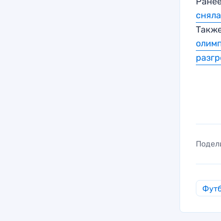
Ранее
сняла
Также
олим
разг
Подел
Фут