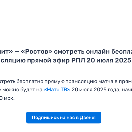
ит» — «Ростов» смотреть онлайн беспл
нсляцию прямой эфир РПЛ 20 июля 2025
треть бесплатно прямую трансляцию матча в пря
 можно будет на
«Матч ТВ»
20 июля 2025 года, на
0 мск.
Подпишись на нас в Дзене!