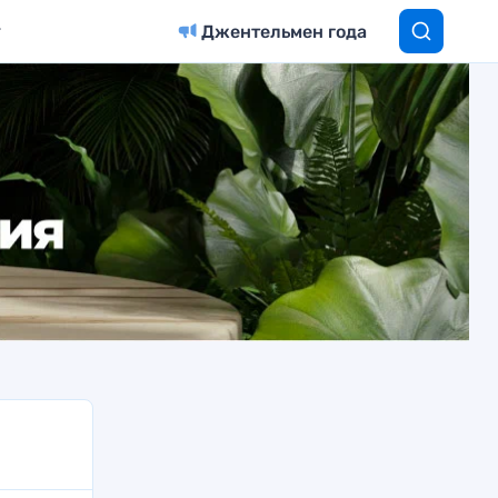
Джентельмен года