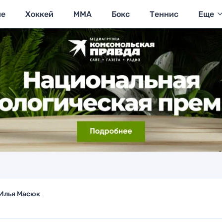
ие
Хоккей
MMA
Бокс
Теннис
Еще
Илья Масюк