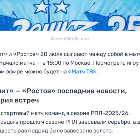
Фото: ФК «Зенит»
т» и «Ростов» 20 июля сыграют между собой в мат
Начало матча — в 18:00 по Москве. Посмотреть игру
м эфире можно будет на
«Матч ТВ»
.
ит» — «Ростов» последние новости,
рия встреч
 стартовый матч команд в сезоне РПЛ-2025/26.
овцы в прошлом сезоне РПЛ завоевали серебро, а 
 шесть раз подряд было завоевано золото.