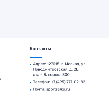
Контакты
Адрес: 127015, г. Москва, ул.
Новодмитровская, д. 2Б,
этаж 8, помещ. 800
е
Телефон:
+7 (495) 777-02-82
Почта:
sports@kp.ru