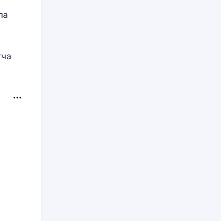
ла
х
тча