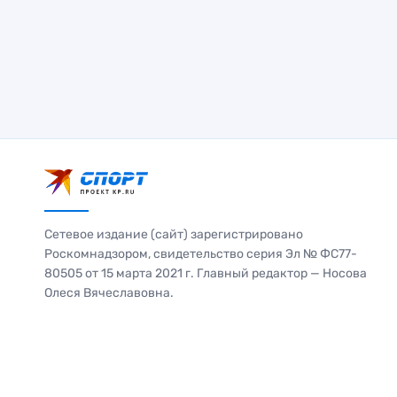
Сетевое издание (сайт) зарегистрировано
Роскомнадзором, свидетельство серия Эл № ФС77-
80505 от 15 марта 2021 г. Главный редактор — Носова
Олеся Вячеславовна.