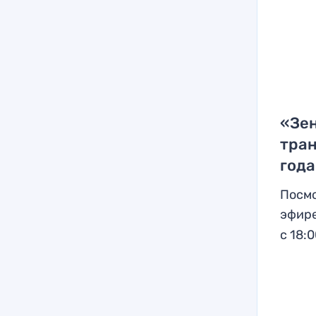
«Зен
тра
года
Посмо
эфире
с 18:0