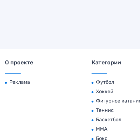
О проекте
Категории
Реклама
Футбол
Хоккей
Фигурное катани
Теннис
Баскетбол
MMA
Бокс