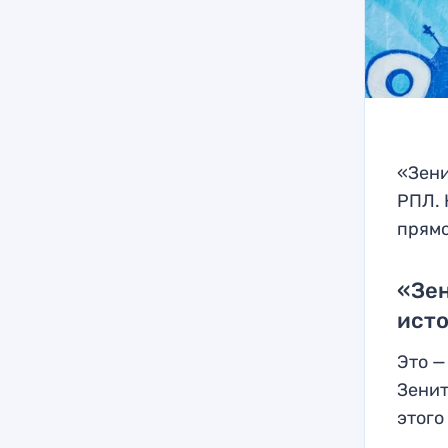
«Зени
РПЛ. 
прямо
«Зен
исто
Это —
Зенит
этого