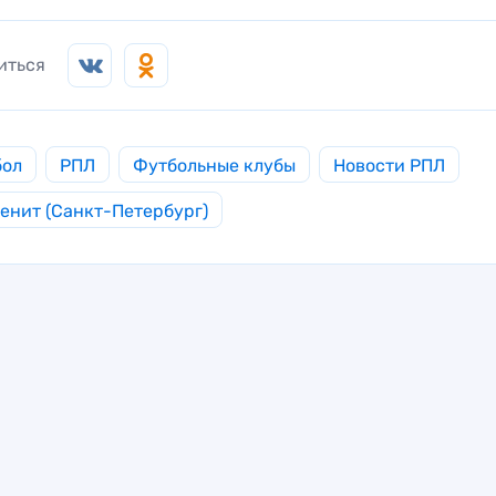
иться
бол
РПЛ
Футбольные клубы
Новости РПЛ
енит (Санкт-Петербург)