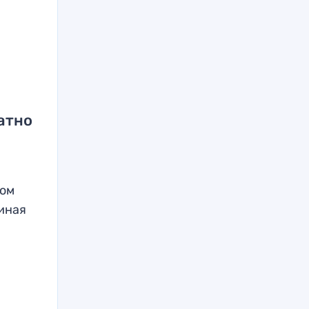
атно
мом
чиная