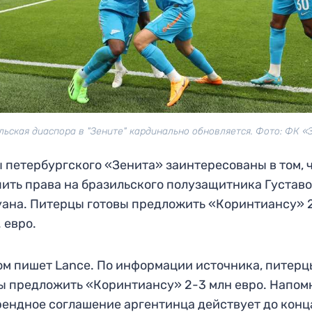
льская диаспора в "Зените" кардинально обновляется. Фото: ФК «
 петербургского «Зенита» заинтересованы в том, 
ить права на бразильского полузащитника Густав
ана. Питерцы готовы предложить «Коринтиансу» 
. евро.
ом пишет Lance. По информации источника, питерц
ы предложить «Коринтиансу» 2-3 млн евро. Напом
рендное соглашение аргентинца действует до конц