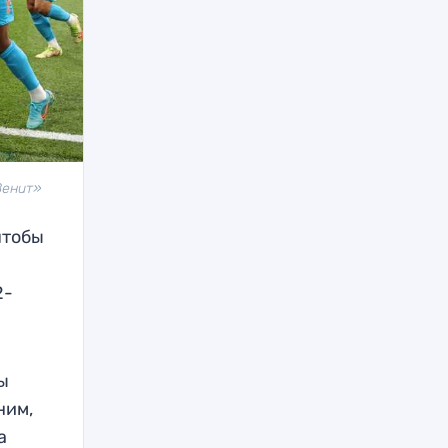
Зенит»
чтобы
о
2-
ы
ним,
а