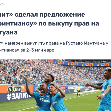
23
нит» сделал предложение
ринтиансу» по выкупу прав на
туана
» намерен выкупить права на Густаво Мантуана у
тианса» за 2-3 млн евро