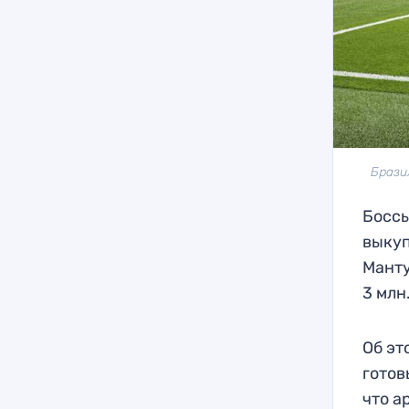
Брази
Боссы
выкуп
Манту
3 млн
Об эт
готов
что а