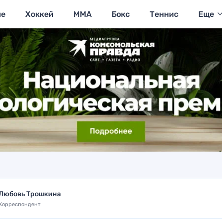
ие
Хоккей
MMA
Бокс
Теннис
Еще
Любовь Трошкина
Корреспондент