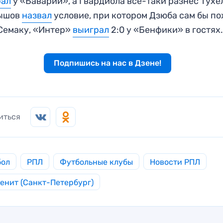
рал
у «Баварии», а Гвардиола все-таки разнес Тухе
ышов
назвал
условие, при котором Дзюба сам бы п
Семаку, «Интер»
выиграл
2:0 у «Бенфики» в гостях
Подпишись на нас в Дзене!
иться
бол
РПЛ
Футбольные клубы
Новости РПЛ
енит (Санкт-Петербург)