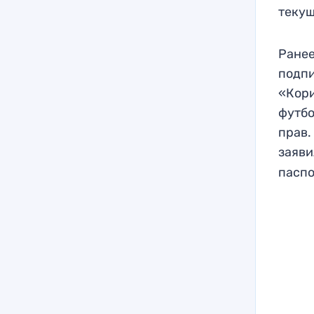
текущ
Ранее
подпи
«Кори
футбо
прав.
заяви
паспо