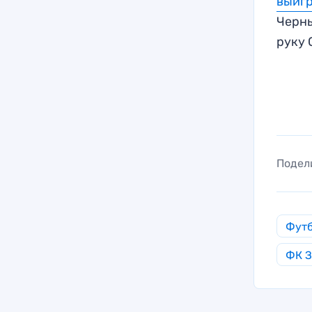
выиг
Черн
руку 
Подел
Фут
ФК З