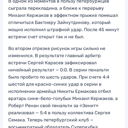
В одном из моментов в пользу петербуржцев
сыграла перекладина, а ближе к перерыву
Михаил Кержаков в эффектном прыжке помешал
отличиться Бактиеру Зайнутдинову, который
мощно исполнил штрафной удар. После 45 минут
встречи счет открыт так и не был.
Во втором отрезке рисунок игры сильно не
изменился. В результате главный арбитр
встречи Сергей Карасев зафиксировал
ничейный результат — 0:0. В серии пенальти
было пробито по шесть ударов. При счете 4:4
шестой для красно-синих удар в серии в
исполнении армейца Никиты Ермакова отбил
вратарь сине-бело-голубых Михаил Кержаков, а
Роберт Ренан свой пенальти за «Зенит»
реализовал — 5:4 в пользу коллектива Сергея
Семака. Теперь петербургский клуб —
восьмикратный обладатель Суперкубка.