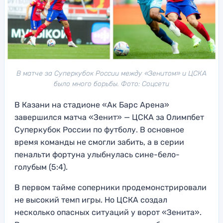
В матче за Суперкубок России между «Зенитом» и ЦСКА
было много борьбы. Фото: Соцсети
В Казани на стадионе «Ак Барс Арена»
завершился матча «Зенит» — ЦСКА за Олимпбет
Суперкубок России по футболу. В основное
время команды не смогли забить, а в серии
пенальти фортуна улыбнулась сине-бело-
голубым (5:4).
В первом тайме соперники продемонстрировали
не высокий темп игры. Но ЦСКА создал
несколько опасных ситуаций у ворот «Зенита».